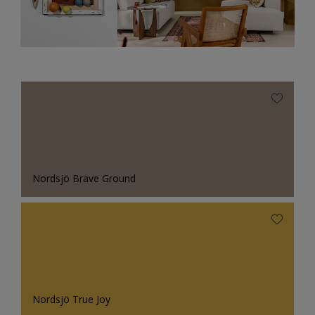
Nordsjö Brave Ground
Nordsjö True Joy