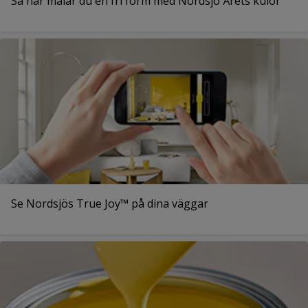
Så här målar du en fri form med Nordsjö Årets kulör
Se Nordsjös True Joy™ på dina väggar