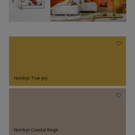
Nordsjö True Joy
Nordsjö Coastal Beige