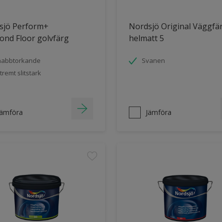
sjö Perform+
Nordsjö Original Väggfä
ond Floor golvfärg
helmatt 5
nabbtorkande
Svanen
tremt slitstark
Jämföra
Jämföra