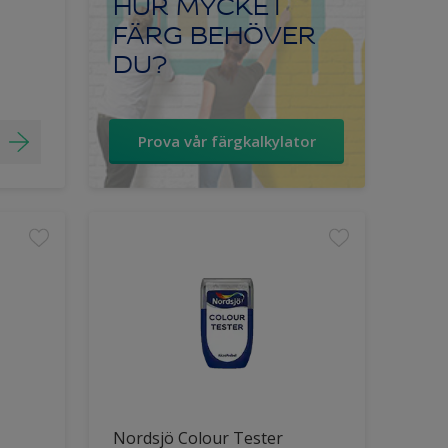
HUR MYCKET
FÄRG BEHÖVER
DU?
Prova vår färgkalkylator
Nordsjö Colour Tester