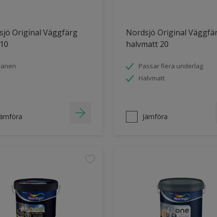
jö Original Väggfärg
Nordsjö Original Väggfä
 10
halvmatt 20
vanen
Passar flera underlag
Halvmatt
Jämföra
Jämföra