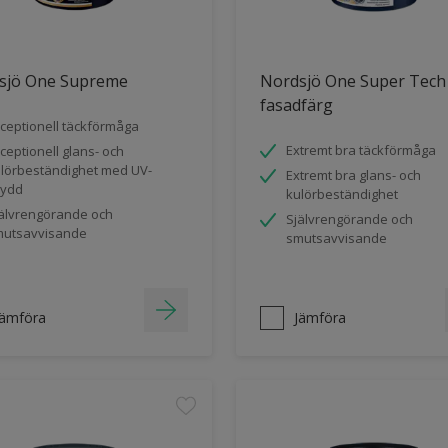
sjö One Supreme
Nordsjö One Super Tech
fasadfärg
ceptionell täckförmåga
Extremt bra täckförmåga
ceptionell glans- och
lörbeständighet med UV-
Extremt bra glans- och
kydd
kulörbeständighet
älvrengörande och
Självrengörande och
utsavvisande
smutsavvisande
Jämföra
Jämföra