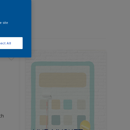
e site
ect All
th