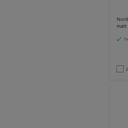
Puts och betong
Nords
Räcken
matt
Skåp
Småmöbler
S
Snickeri, list och trädetaljer
Staket
Tak inomhus
Tapet
Tegel
Terrass
Trappa
Trä
Trä panel