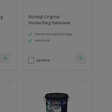
rg
Nordsjö Original
Snickerifärg halvblank
Extremt bra täckförmåga
Halvblank
Jämföra