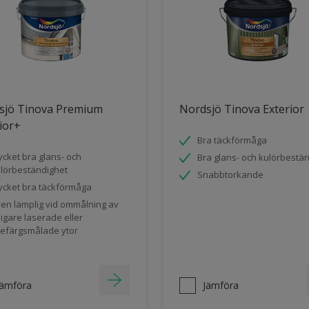
sjö Tinova Premium
Nordsjö Tinova Exterior
ior+
Bra täckförmåga
cket bra glans- och
Bra glans- och kulörbestä
lörbeständighet
Snabbtorkande
cket bra täckförmåga
en lämplig vid ommålning av
digare laserade eller
jefärgsmålade ytor
Jämföra
Jämföra