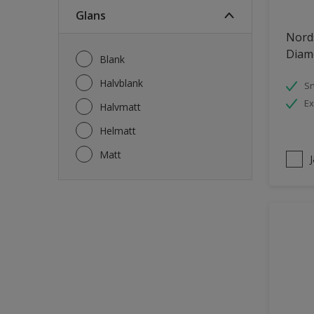
Fönsterkarmar
Glans
Garage
Nord
Garagedörrar
Diam
Blank
Gips
Halvblank
S
Gjutet
Ex
Halvmatt
Golv
Helmatt
Golvlist
Matt
Grovt sågade paneler
Laminatgolv
Metall
Möbler
Parkettgolv
Pergola
Plattor