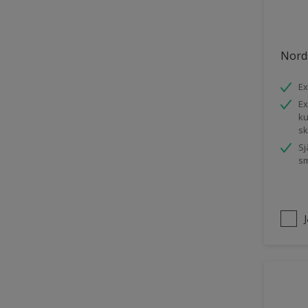
Trädgårdsskjul
Träpanel inomhus
Nord
UPVC Plast
Ex
Utemöbler
Ex
Vägg inomhus
ku
s
Ytterdörr
Sj
Övriga inomhusytor
sm