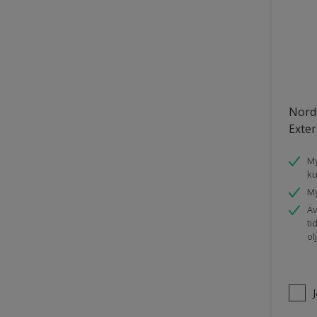
Nord
Exter
My
ku
My
Äv
ti
ol