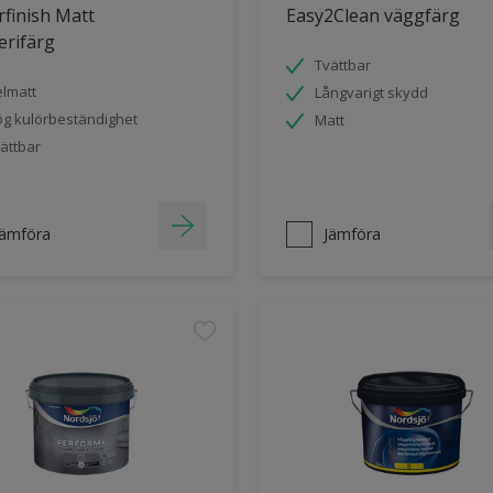
finish Matt
Easy2Clean väggfärg
erifärg
Tvättbar
lmatt
Långvarigt skydd
g kulörbeständighet
Matt
ättbar
Jämföra
Jämföra