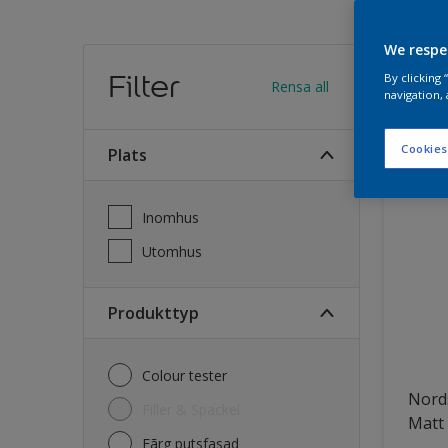
We respe
Hitt
Filter
By clicking
Rensa all
navigation, 
31
Produk
Cookies
Plats
Inomhus
Utomhus
Produkttyp
Colour tester
Nord
Filler & Spackel
Matt
Fãrg putsfasad