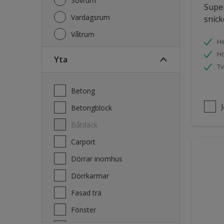
Sovrum
Super
Vardagsrum
snick
Våtrum
He
Hö
Yta
Tv
Betong
Betongblock
Båtdäck
Carport
Dörrar inomhus
Dörrkarmar
Fasad trä
Fönster