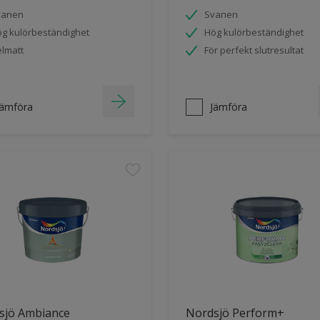
vanen
Svanen
g kulörbeständighet
Hög kulörbeständighet
lmatt
För perfekt slutresultat
Jämföra
Jämföra
sjö Ambiance
Nordsjö Perform+