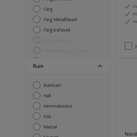
S
Färg
Hö
Färg Metallfasad
He
Färg träfasad
Impregnering
Interiörlasyr och Lack
Kulörkarta
Rum
Lasyr och Olja Trä
Lim
Barnrum
Primer
Hall
Rengöring
Hemmakontor
Kök
Matsal
Nord