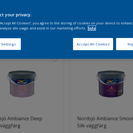
ct your privacy.
a produkterna för ditt projekt
 “Accept All Cookies”, you agree to the storing of cookies on your device to enhanc
analyze site usage, and assist in our marketing efforts.
Info
t hittade
 Settings
Accept All Cookies
Rej
sjö Ambiance Deep
Nordsjö Ambiance Smoo
 väggfärg
Silk väggfärg