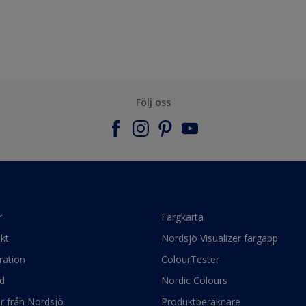
Följ oss
r
Färgkarta
kt
Nordsjö Visualizer färgapp
ration
ColourTester
d
Nordic Colours
ör från Nordsjö
Produktberäknare