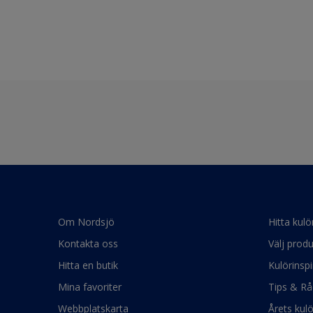
Om Nordsjö
Hitta kulö
Kontakta oss
Välj produ
Hitta en butik
Kulörinspi
Mina favoriter
Tips & Rå
Webbplatskarta
Årets kul