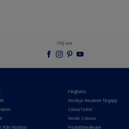
Följ oss
r
Färgkarta
kt
Nordsjö Visualizer färgapp
ration
ColourTester
d
Nordic Colours
ör från Nordsjö
Produktberäknare