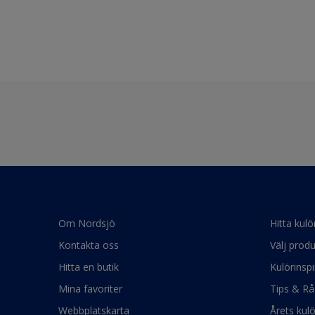
Om Nordsjö
Hitta kulö
Kontakta oss
Välj produ
Hitta en butik
Kulörinspi
Mina favoriter
Tips & Rå
Webbplatskarta
Årets kul