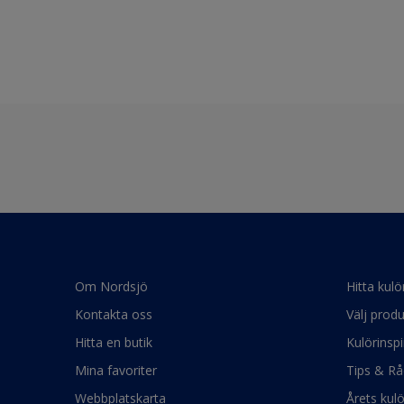
Om Nordsjö
Hitta kulö
Kontakta oss
Välj produ
Hitta en butik
Kulörinspi
Mina favoriter
Tips & Rå
Webbplatskarta
Årets kul