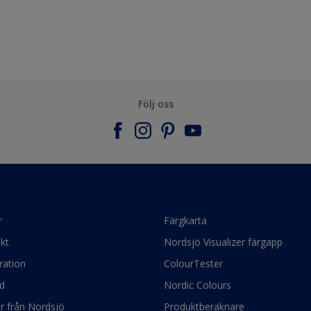
Följ oss
r
Färgkarta
kt
Nordsjö Visualizer färgapp
ration
ColourTester
d
Nordic Colours
ör från Nordsjö
Produktberäknare