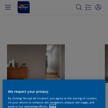
We respect your privacy.
By clicking “Accept All Cookies”, you agree to the storing of cookies
on your device to enhance site navigation, analyze site usage, and
assist in our marketing efforts.
Info