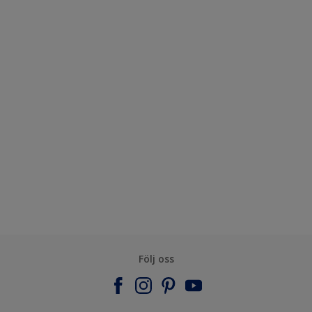
Följ oss