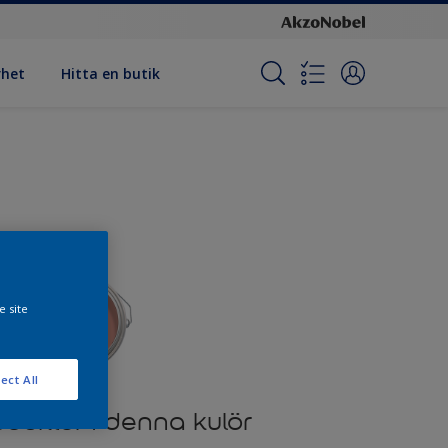
rhet
Hitta en butik
e site
ect All
odukter i denna kulör