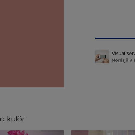
Visualise
Nordsjö Vi
a kulör