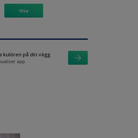
Visa
ra kulören på din vägg
sualizer app