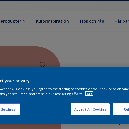
Produkter
Kulörinspiration
Tips och råd
Hållba
ct your privacy.
 “Accept All Cookies”, you agree to the storing of cookies on your device to enhanc
analyze site usage, and assist in our marketing efforts.
Info
 Settings
Accept All Cookies
Rej
Hitta pr