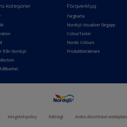
a kategorier
Färgverktyg
r
Färgkarta
kt
Nordsjö Visualizer färgapp
ration
ColourTester
d
Nordic Colours
ör från Nordsjö
Produktberäknare
llection
hållbarhet
Integritetspolicy
Rättsligt
Andra AkzoNobel-webbplats