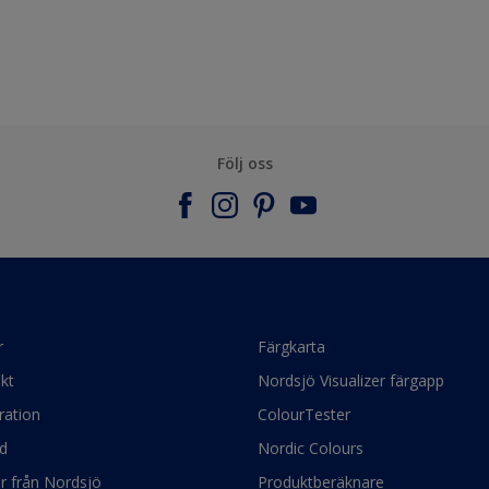
Följ oss
r
Färgkarta
kt
Nordsjö Visualizer färgapp
ration
ColourTester
d
Nordic Colours
ör från Nordsjö
Produktberäknare