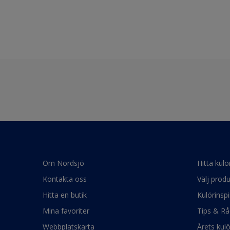
Om Nordsjö
Hitta kulö
Kontakta oss
Välj produ
Hitta en butik
Kulörinspi
Mina favoriter
Tips & Rå
Webbplatskarta
Årets kul