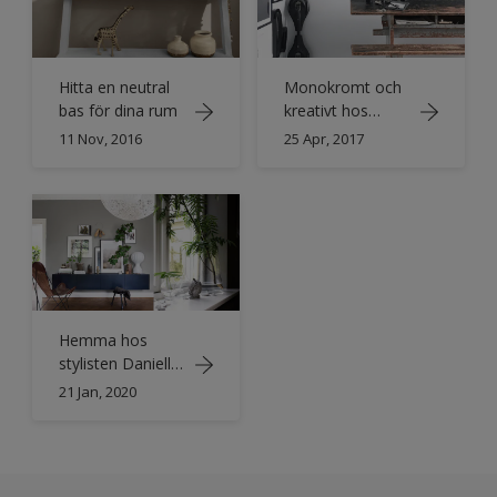
Hitta en neutral
Monokromt och
bas för dina rum
kreativt hos
@bohemdeluxe
11 Nov, 2016
25 Apr, 2017
Hemma hos
stylisten Daniella
Witte
21 Jan, 2020