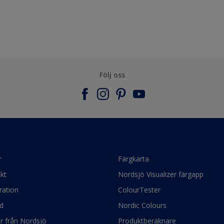
Följ oss
r
Färgkarta
kt
Nordsjö Visualizer färgapp
ration
ColourTester
d
Nordic Colours
ör från Nordsjö
Produktberäknare