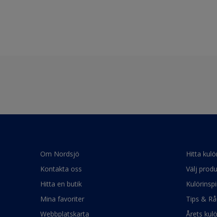
Om Nordsjö
Hitta kulö
Kontakta oss
Välj produ
Hitta en butik
Kulörinspi
Mina favoriter
Tips & Rå
Webbplatskarta
Årets kul