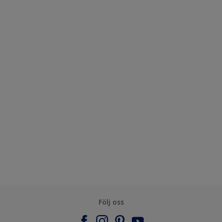
Följ oss