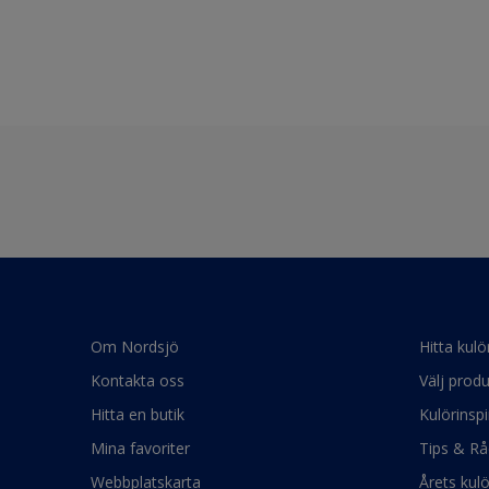
Om Nordsjö
Hitta kulö
Kontakta oss
Välj produ
Hitta en butik
Kulörinspi
Mina favoriter
Tips & Rå
Webbplatskarta
Årets kul