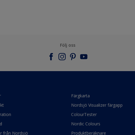
Följ oss
r
Färgkarta
kt
Nordsjö Visualizer färgapp
ration
ColourTester
d
Nordic Colours
ör från Nordsjö
Produktberäknare