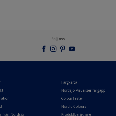
Följ oss
r
Färgkarta
kt
Nordsjö Visualizer färgapp
ration
ColourTester
d
Nordic Colours
ör från Nordsjö
Produktberäknare