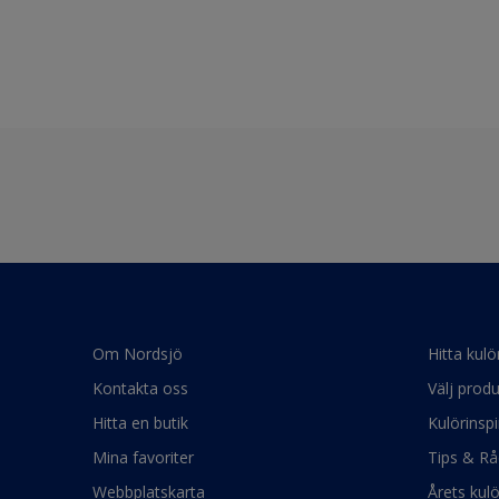
Om Nordsjö
Hitta kulö
Kontakta oss
Välj produ
Hitta en butik
Kulörinspi
Mina favoriter
Tips & Rå
Webbplatskarta
Årets kul