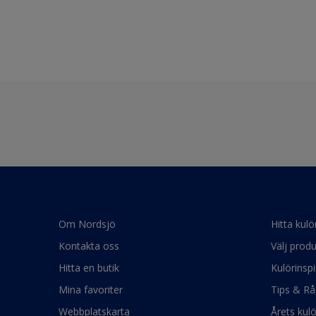
Om Nordsjö
Hitta kulö
Kontakta oss
Välj produ
Hitta en butik
Kulörinspi
Mina favoriter
Tips & Rå
Webbplatskarta
Årets kul