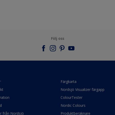
Följ oss
r
Färgkarta
kt
Nordsjö Visualizer färgapp
ration
ColourTester
d
Nordic Colours
ör från Nordsjö
Produktberäknare