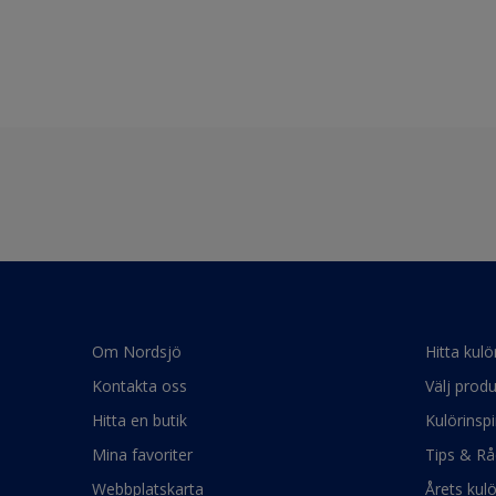
Om Nordsjö
Hitta kulö
Kontakta oss
Välj produ
Hitta en butik
Kulörinspi
Mina favoriter
Tips & Rå
Webbplatskarta
Årets kul