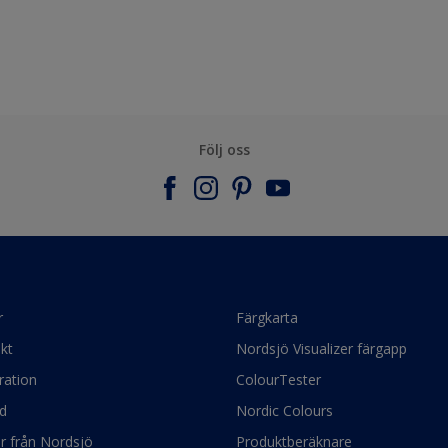
Följ oss
r
Färgkarta
kt
Nordsjö Visualizer färgapp
ration
ColourTester
d
Nordic Colours
ör från Nordsjö
Produktberäknare