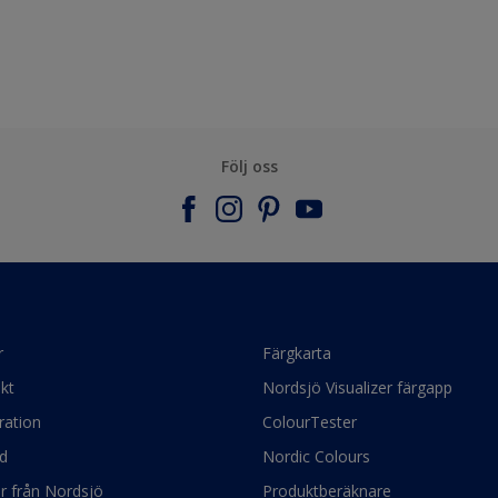
Följ oss
r
Färgkarta
kt
Nordsjö Visualizer färgapp
ration
ColourTester
d
Nordic Colours
ör från Nordsjö
Produktberäknare