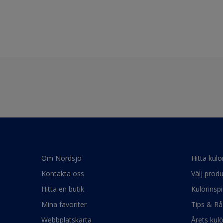
Om Nordsjö
Hitta kulö
Kontakta oss
Välj produ
Hitta en butik
Kulörinspi
Mina favoriter
Tips & Rå
Webbplatskarta
Årets kul