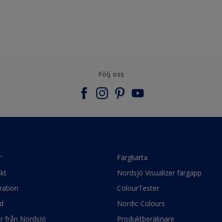
Följ oss
r
Färgkarta
kt
Nordsjö Visualizer färgapp
ration
ColourTester
d
Nordic Colours
ör från Nordsjö
Produktberäknare