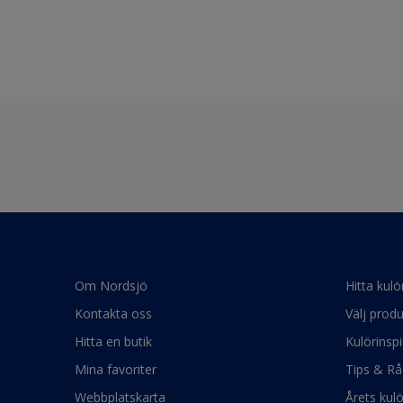
Om Nordsjö
Hitta kulö
Kontakta oss
Välj produ
Hitta en butik
Kulörinspi
Mina favoriter
Tips & Rå
Webbplatskarta
Årets kul