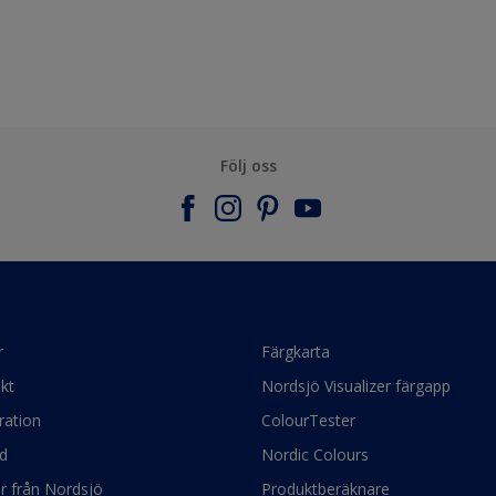
Följ oss
r
Färgkarta
kt
Nordsjö Visualizer färgapp
ration
ColourTester
d
Nordic Colours
ör från Nordsjö
Produktberäknare