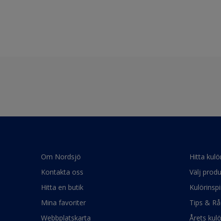
Om Nordsjö
Hitta kulö
Kontakta oss
Välj produ
Hitta en butik
Kulörinspi
Mina favoriter
Tips & Rå
Webbplatskarta
Årets kul