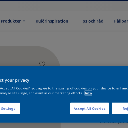
Produkter
Kulörinspiration
Tips och råd
Hållba
ct your privacy.
 “Accept All Cookies”, you agree to the storing of cookies on your device to enhanc
analyze site usage, and assist in our marketing efforts.
Info
 Settings
Accept All Cookies
Rej
Hitta pr