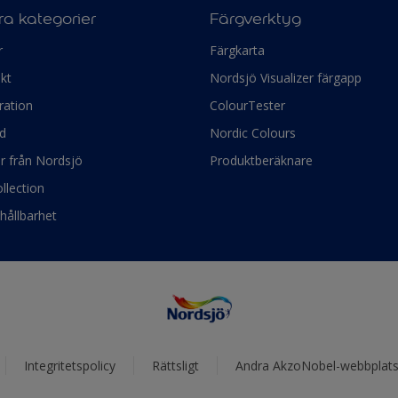
a kategorier
Färgverktyg
r
Färgkarta
kt
Nordsjö Visualizer färgapp
ration
ColourTester
d
Nordic Colours
ör från Nordsjö
Produktberäknare
llection
hållbarhet
Integritetspolicy
Rättsligt
Andra AkzoNobel-webbplats