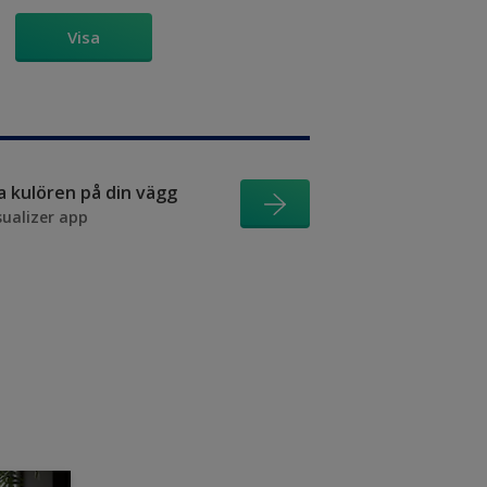
Visa
ra kulören på din vägg
sualizer app