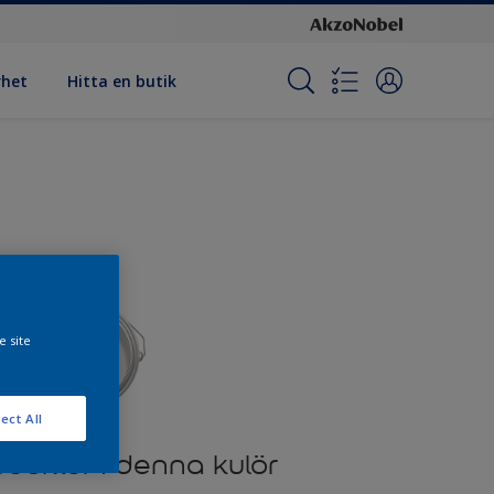
rhet
Hitta en butik
e site
ect All
odukter i denna kulör