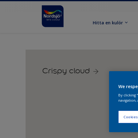
Hitta en kulör
Crispy cloud
We respe
By clicking
navigation, 
Cookies