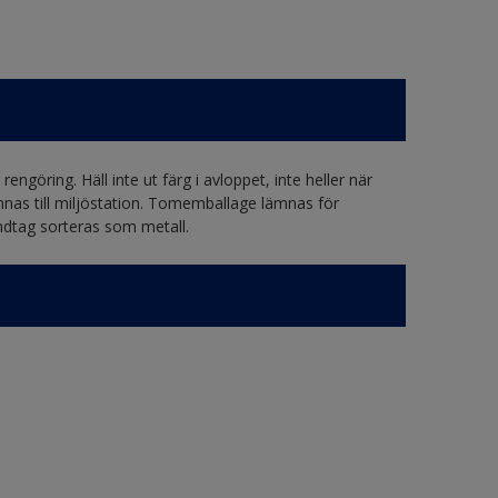
engöring. Häll inte ut färg i avloppet, inte heller när
mnas till miljöstation. Tomemballage lämnas för
ndtag sorteras som metall.