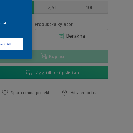
1L
2,5L
10L
e site
vantitet
Produktkalkylator
Beräkna
ect All
Köp nu
Lägg till inköpslistan
Spara i mina projekt
Hitta en butik