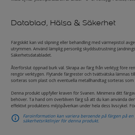
Datablad, Hälsa & Säkerhet
Färgskikt kan vid slipning eller behandling med värmepistol avge
utrymmen. Använd lämplig personlig skyddsutrustning (andningssk
Säkerhetsdatabladet.
Återförslut öppnad burk väl. Skrapa av färg från verktyg före rengö
rengör verktygen. Flytande färgrester och tvättvätska lämnas ti
sorteras som plast och eventuella metallhandtag sorteras som 
Denna produkt uppfyller kraven för Svanen. Minimera ditt färg
behöver. Ta hand om överbliven färg så att du kan använda den
effektivt produktens miljöpåverkan under hela dess livscykel. 
Faroinformation kan variera beroende på färgen på en pr
säkerhetsriktlinjer för denna produkt.