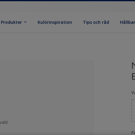
Produkter
Kulörinspiration
Tips och råd
Hållba
V
vald
F