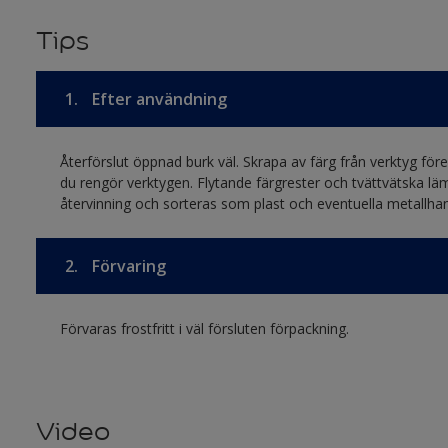
Tips
1.
Efter användning
Återförslut öppnad burk väl. Skrapa av färg från verktyg före r
du rengör verktygen. Flytande färgrester och tvättvätska lä
återvinning och sorteras som plast och eventuella metallha
2.
Förvaring
Förvaras frostfritt i väl försluten förpackning.
Video