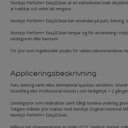
Nordsjö Perform+ Easy2Clean är en vattenburen matt akrylatv
är tvättbar och enkel att rengöra.
Nordsjö Perform+ Easy2Clean kan användas på puts, betong, lät
Nordsjö Perform+ Easy2Clean lämpar sig för användning i miljöer 
vardagsrum eller barnrum.
För ytor som regelbundet utsätts för vatten rekommenderas 
Appliceringsbeskrivning
Puts, betong samt olika skivmaterial spacklas vid behov. Grun
Grundfärg eller Professional Grund+) och färdigstryk 1-2 gång
Limfärgsytor som nedtvättas samt dåligt bundna underlag grun
Tidigare målade ytor tvättas med Nordsjö Original Universal Må
Nordsjö Perform+ Easy2Clean.
Måla ej när yttemperaturen är under +5 ºC. Verktyg: Pensel, rolle