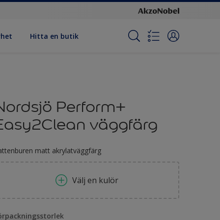
rhet
Hitta en butik
Nordsjö Perform+
Easy2Clean väggfärg
attenburen matt akrylatväggfärg
Välj en kulör
örpackningsstorlek