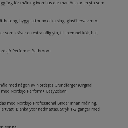
äggfärg för målning inomhus där man önskar en yta som
tbetong, byggplattor av olika slag, glasfiberväv mm.
som kräver en extra tålig yta, till exempel kök, hall,
Nordsjö Perform+ Bathroom.
dmåla med någon av Nordsjös Grundfärger (Orginal
er med Nordsjö Perform+ Easy2clean.
das med Nordsjö Professional Binder innan målning.
lartvätt. Blanka ytor nedmattas. Stryk 1-2 ganger med
r, spruta.