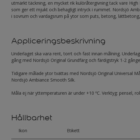
utmärkt täckning, en mycket rik kulöråtergivning tack vare High 
som ger ett mjukt och behagligt intryck i rummet. Nordsjö Amb
i sovrum och vardagsrum på ytor som puts, betong, lättbetong,
Appliceringsbeskrivning
Underlaget ska vara rent, torrt och fast innan målning. Underla
gång med Nordsjö Original Grundfärg och färdigstryk 1-2 gån
Tidigare målade ytor tvättas med Nordsjö Original Universal M
Nordsjö Ambiance Smooth Silk.
Måla ej när yttemperaturen är under +10 ºC. Verktyg: pensel, roll
Hållbarhet
Ikon
Etikett