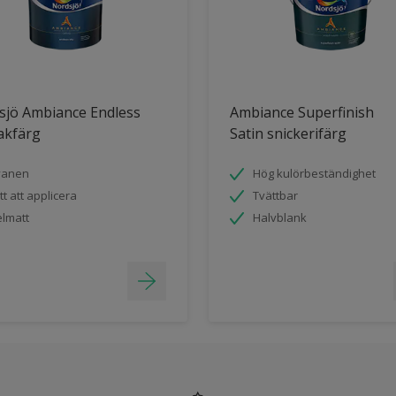
sjö Ambiance Endless
Ambiance Superfinish
akfärg
Satin snickerifärg
vanen
Hög kulörbeständighet
tt att applicera
Tvättbar
lmatt
Halvblank