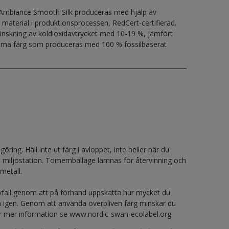
Ambiance Smooth Silk produceras med hjälp av
 material i produktionsprocessen, RedCert-certifierad.
inskning av koldioxidavtrycket med 10-19 %, jämfört
a färg som produceras med 100 % fossilbaserat
ring. Häll inte ut färg i avloppet, inte heller när du
ll miljöstation. Tomemballage lämnas för återvinning och
metall.
avfall genom att på förhand uppskatta hur mycket du
 igen. Genom att använda överbliven färg minskar du
För mer information se www.nordic-swan-ecolabel.org