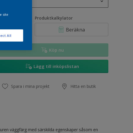
1L
1L
e site
vantitet
Produktkalkylator
2,5L
Beräkna
5L
ect All
10L
Köp nu
Lägg till inköpslistan
Spara i mina projekt
Hitta en butik
buren väggfärg med särskilda egenskaper såsom en