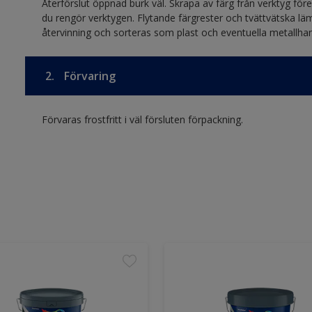
Återförslut öppnad burk väl. Skrapa av färg från verktyg före r
du rengör verktygen. Flytande färgrester och tvättvätska lä
återvinning och sorteras som plast och eventuella metallha
2.
Förvaring
Förvaras frostfritt i väl försluten förpackning.