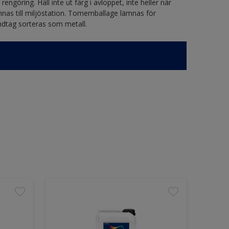
engöring. Häll inte ut färg i avloppet, inte heller när
mnas till miljöstation. Tomemballage lämnas för
ndtag sorteras som metall.