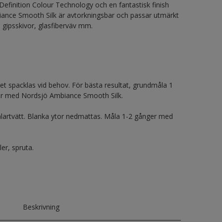
Definition Colour Technology och en fantastisk finish
iance Smooth Silk är avtorkningsbar och passar utmärkt
 gipsskivor, glasfiberväv mm.
get spacklas vid behov. För bästa resultat, grundmåla 1
ger med Nordsjö Ambiance Smooth Silk.
ålartvätt. Blanka ytor nedmattas. Måla 1-2 gånger med
er, spruta.
Beskrivning