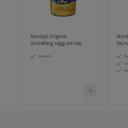
Nordsjö Original
Nord
Grundfärg vägg och tak
Sky t
Svanen
S
Lä
He