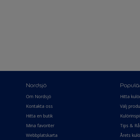
Nordsjö
Populär
Om Nordsjö
Hitta kulö
Kontakta oss
Välj produ
Hitta en butik
Kulörinspi
Mina favoriter
Tips & Rå
Webbplatskarta
Årets kul