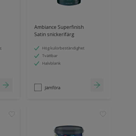
Ambiance Superfinish
Satin snickerifärg
Hög kulörbeständighet
t
Tvättbar
Halvblank
Jämföra