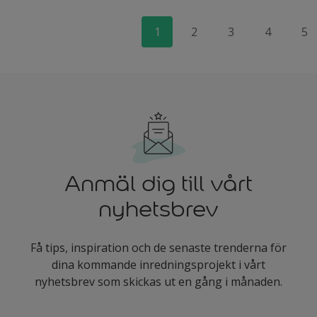
1
2
3
4
5
Anmäl dig till vårt
nyhetsbrev
Få tips, inspiration och de senaste trenderna för
dina kommande inredningsprojekt i vårt
nyhetsbrev som skickas ut en gång i månaden.
enter-your-email