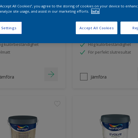
 “Accept All Cookies”, you agree to the storing of cookies on your device to enhanc
analyze site usage, and assist in our marketing efforts.
Info
sjö Ambiance Deep
Nordsjö Ambiance Smoo
 väggfärg
Silk väggfärg
 Settings
Accept All Cookies
Rej
vanen
Svanen
g kulörbeständighet
Hög kulörbeständighet
lmatt
För perfekt slutresultat
Jämföra
Jämföra