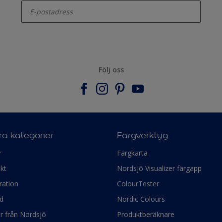
Följ oss
a kategorier
Färgverktyg
r
Färgkarta
kt
Nordsjö Visualizer färgapp
ration
ColourTester
d
Nordic Colours
ör från Nordsjö
Produktberäknare