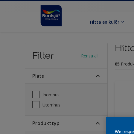
Hitta en kulör
Hitt
Filter
Rensa all
85
Produk
Plats
Inomhus
Utomhus
Produkttyp
We respe