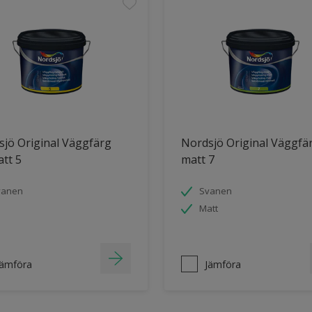
jö Original Väggfärg
Nordsjö Original Väggfä
tt 5
matt 7
vanen
Svanen
Matt
Jämföra
Jämföra