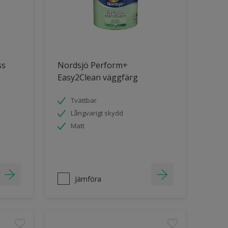
ss
Nordsjö Perform+
Easy2Clean väggfärg
Tvättbar
Långvarigt skydd
Matt
Jämföra