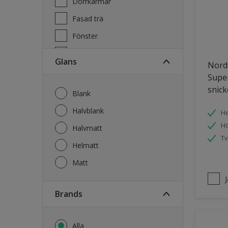
Dörrkarmar
Fasad trä
Fönster
Fönsterkarmar
Glans
Nord
Garage
Super
Garagedörrar
snick
Blank
Gips
Halvblank
He
Gjutet
Hö
Halvmatt
Tv
Golv
Helmatt
Golvlist
Matt
Grovt sågade paneler
Laminatgolv
brands
Metall
Alla
Möbler