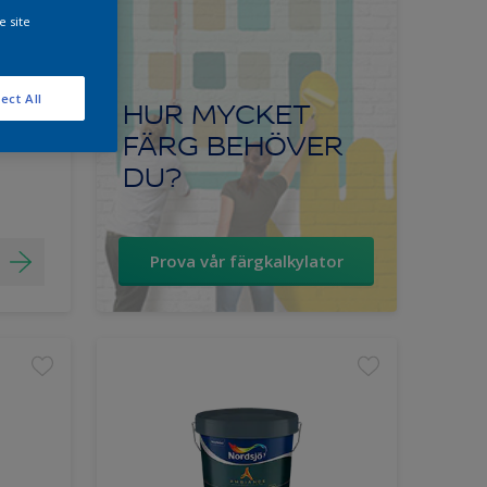
e site
th
ect All
HUR MYCKET
FÄRG BEHÖVER
DU?
Prova vår färgkalkylator