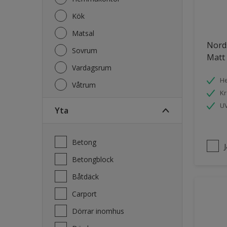
Kök
Matsal
Nords
Sovrum
Matt 
Vardagsrum
He
Våtrum
Kr
UV
Yta
Betong
Betongblock
Båtdäck
Carport
Dörrar inomhus