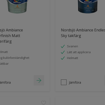
sjö Ambiance
Nordsjö Ambiance Endle
finish Matt
Sky takfärg
erifärg
Svanen
lmatt
Lätt att applicera
g kulörbeständighet
Helmatt
ättbar
Jämföra
Jämföra