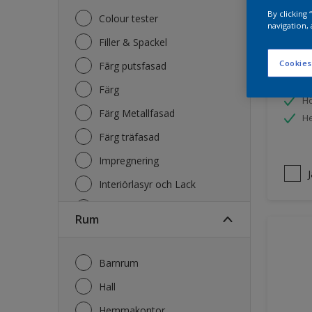
By clicking
Colour tester
navigation, 
Nord
Filler & Spackel
Matt
Cookies
Fãrg putsfasad
S
Färg
Hö
Färg Metallfasad
He
Färg träfasad
Impregnering
Interiörlasyr och Lack
Kulörkarta
Rum
Lasyr och Olja Trä
Lim
Barnrum
Primer
Hall
Rengöring
Hemmakontor