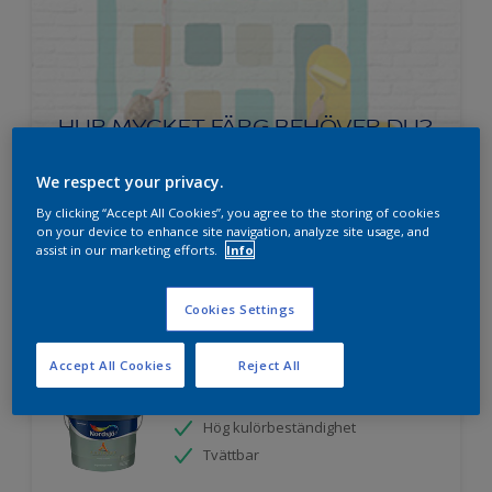
HUR MYCKET FÄRG BEHÖVER DU?
We respect your privacy.
Prova vår färgkalkylator
By clicking “Accept All Cookies”, you agree to the storing of cookies
on your device to enhance site navigation, analyze site usage, and
assist in our marketing efforts.
Info
Cookies Settings
Nordsjö Ambiance Superfinish Matt
snickerifärg
Accept All Cookies
Reject All
Helmatt
Hög kulörbeständighet
Tvättbar