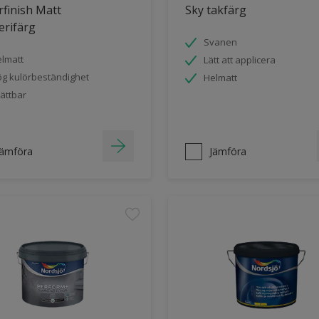
finish Matt
Sky takfärg
erifärg
Svanen
lmatt
Lätt att applicera
g kulörbeständighet
Helmatt
ättbar
Jämföra
Jämföra