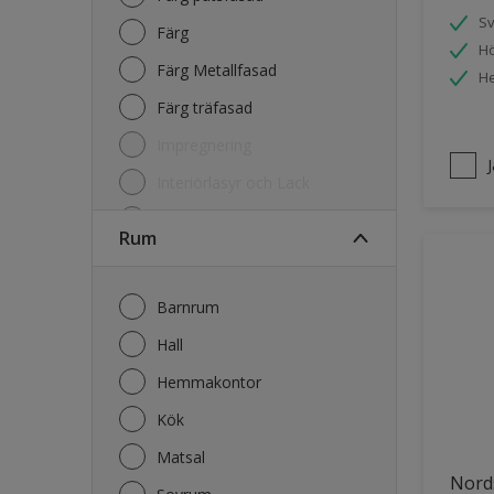
S
Färg
Hö
Färg Metallfasad
He
Färg träfasad
Impregnering
Interiörlasyr och Lack
Kulörkarta
Rum
Lasyr och Olja Trä
Lim
Barnrum
Primer
Hall
Rengöring
Hemmakontor
Kök
Matsal
Nord