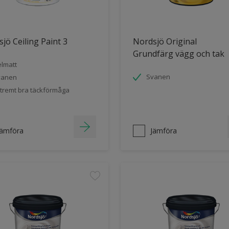
jö Ceiling Paint 3
Nordsjö Original
Grundfärg vägg och tak
lmatt
Svanen
vanen
tremt bra täckförmåga
Jämföra
Jämföra