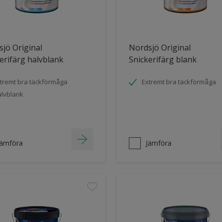
jö Original
Nordsjö Original
erifärg halvblank
Snickerifärg blank
tremt bra täckförmåga
Extremt bra täckförmåga
lvblank
Jämföra
Jämföra