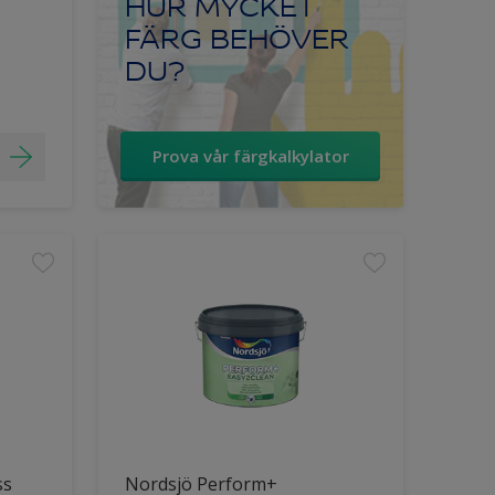
HUR MYCKET
FÄRG BEHÖVER
DU?
Prova vår färgkalkylator
ss
Nordsjö Perform+