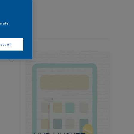
e site
ect All