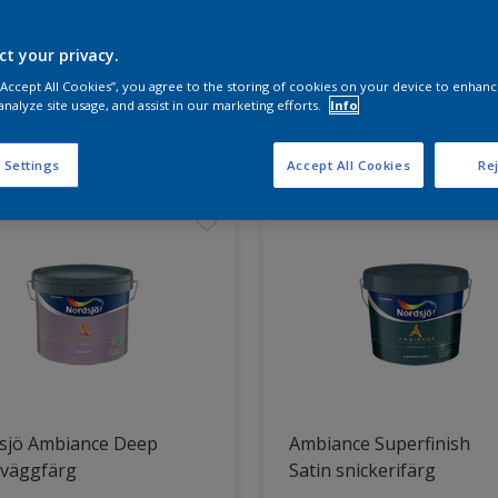
ct your privacy.
a produkterna för ditt projekt
 “Accept All Cookies”, you agree to the storing of cookies on your device to enhanc
analyze site usage, and assist in our marketing efforts.
Info
t hittade
 Settings
Accept All Cookies
Rej
sjö Ambiance Deep
Ambiance Superfinish
 väggfärg
Satin snickerifärg