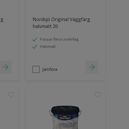
rg
Nordsjö Original Väggfärg
halvmatt 20
Passar flera underlag
Halvmatt
Jämföra