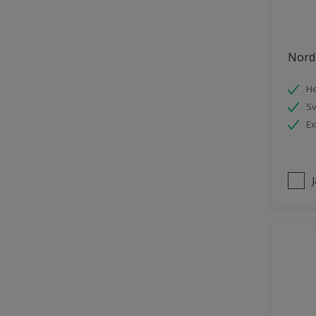
Trädgårdsskjul
Träpanel inomhus
Nords
UPVC Plast
He
Utemöbler
S
Vägg inomhus
Ex
Ytterdörr
Övriga inomhusytor