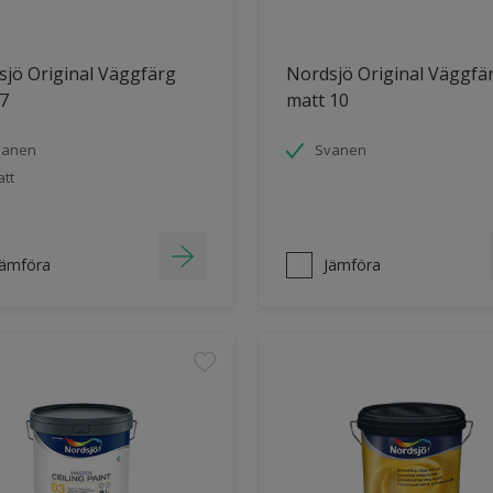
jö Original Väggfärg
Nordsjö Original Väggfä
7
matt 10
vanen
Svanen
tt
Jämföra
Jämföra