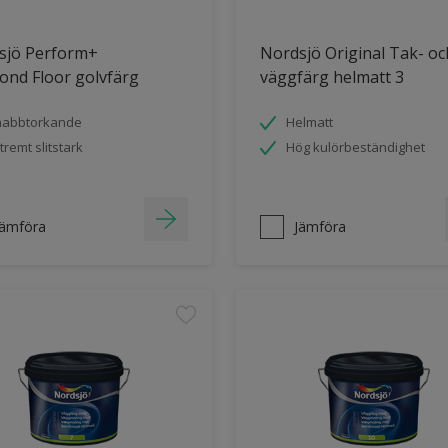
sjö Perform+
Nordsjö Original Tak- oc
ond Floor golvfärg
väggfärg helmatt 3
nabbtorkande
Helmatt
tremt slitstark
Hög kulörbeständighet
Jämföra
Jämföra