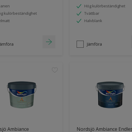
vanen
Hög kulörbeständighet
g kulörbeständighet
Tvättbar
lmatt
Halvblank
Jämföra
Jämföra
sjö Ambiance
Nordsjö Ambiance Endle