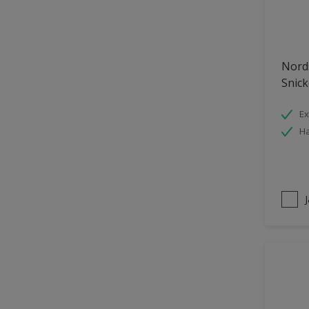
Nords
Snick
Ex
Ha