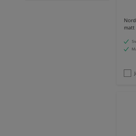
Puts och betong
Nords
Räcken
matt 
Skåp
Småmöbler
S
Ma
Snickeri, list och trädetaljer
Staket
Tak inomhus
Tapet
Tegel
Terrass
Trappa
Trä
Trä panel