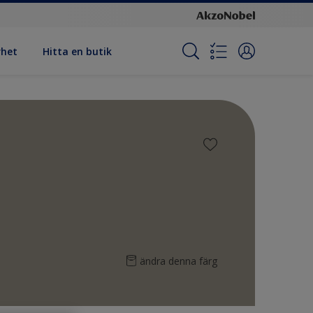
rhet
Hitta en butik
ändra denna färg