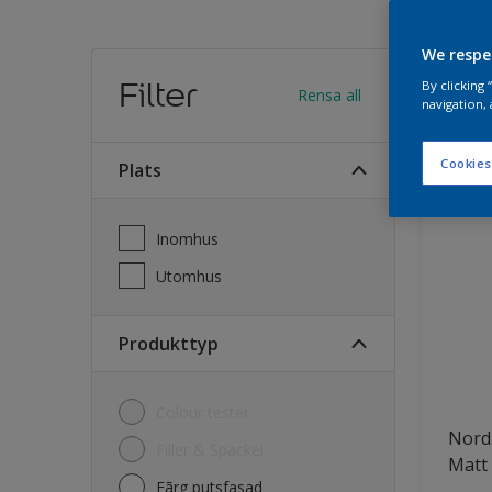
We respe
Hitt
Filter
By clicking
Rensa all
navigation, 
33
Produk
Cookies
Plats
Inomhus
Utomhus
Produkttyp
Colour tester
Nord
Filler & Spackel
Matt
Fãrg putsfasad