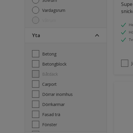
Sovrum
Super
Vardagsrum
snick
Våtrum
He
Hö
Yta
Tv
Betong
Betongblock
Båtdäck
Carport
Dörrar inomhus
Dörrkarmar
Fasad trä
Fönster