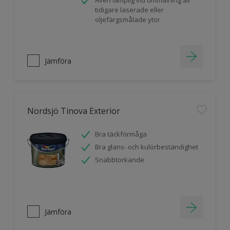
Även lämplig vid ommålning av
tidigare laserade eller
oljefärgsmålade ytor
Jämföra
Nordsjö Tinova Exterior
Bra täckförmåga
Bra glans- och kulörbeständighet
Snabbtorkande
Jämföra