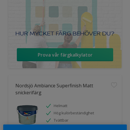
HUR MYCKET FÄRG BEHÖVER DU?
Prova vår färgkalkylator
Nordsjö Ambiance Superfinish Matt
snickerifärg
Helmatt
Hög kulörbeständighet
Tvättbar