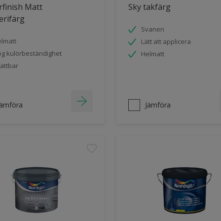
finish Matt
Sky takfärg
erifärg
Svanen
lmatt
Lätt att applicera
g kulörbeständighet
Helmatt
ättbar
Jämföra
Jämföra