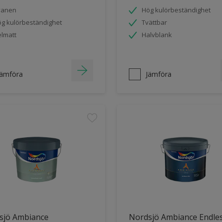
vanen
Hög kulörbeständighet
g kulörbeständighet
Tvättbar
lmatt
Halvblank
Jämföra
Jämföra
sjö Ambiance
Nordsjö Ambiance Endle