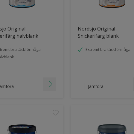
jö Original
Nordsjö Original
erifärg halvblank
Snickerifärg blank
tremt bra täckförmåga
Extremt bra täckförmåga
lvblank
Jämföra
Jämföra