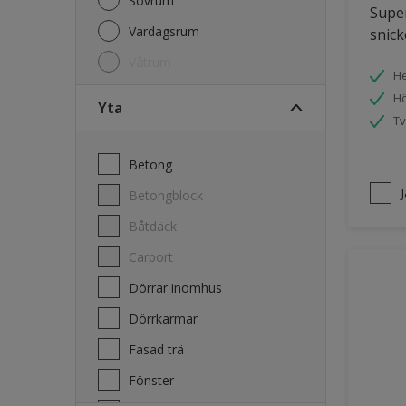
Sovrum
Super
Vardagsrum
snick
Våtrum
He
Hö
Yta
Tv
Betong
Betongblock
Båtdäck
Carport
Dörrar inomhus
Dörrkarmar
Fasad trä
Fönster