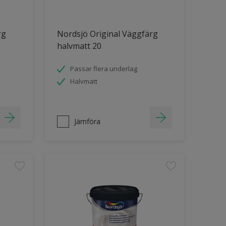
rg
Nordsjö Original Väggfärg
halvmatt 20
Passar flera underlag
Halvmatt
Jämföra