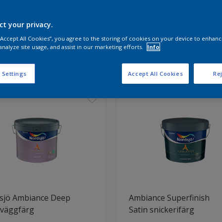
ct your privacy.
a produkterna för ditt projekt
 “Accept All Cookies”, you agree to the storing of cookies on your device to enhanc
analyze site usage, and assist in our marketing efforts.
Info
t hittade
 Settings
Accept All Cookies
Rej
sjö Ambiance Deep
Ambiance Superfinish
 väggfärg
Satin snickerifärg