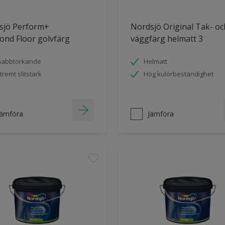
sjö Perform+
Nordsjö Original Tak- oc
ond Floor golvfärg
väggfärg helmatt 3
nabbtorkande
Helmatt
tremt slitstark
Hög kulörbeständighet
Jämföra
Jämföra