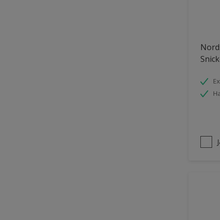
Nords
Snick
Ex
Ha