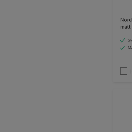
Puts och betong
Nords
Räcken
matt 
Skåp
Småmöbler
S
Ma
Snickeri, list och trädetaljer
Staket
Tak inomhus
Tapet
Tegel
Terrass
Trappa
Trä
Trä panel