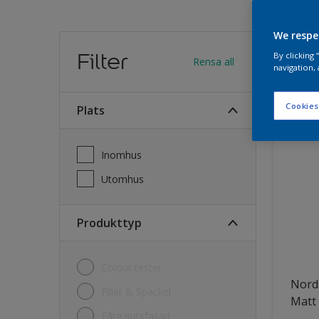
We respe
Hitt
Filter
By clicking
Rensa all
navigation, 
27
Produk
Cookies
Plats
Inomhus
Utomhus
Produkttyp
Colour tester
Nord
Filler & Spackel
Matt
Fãrg putsfasad