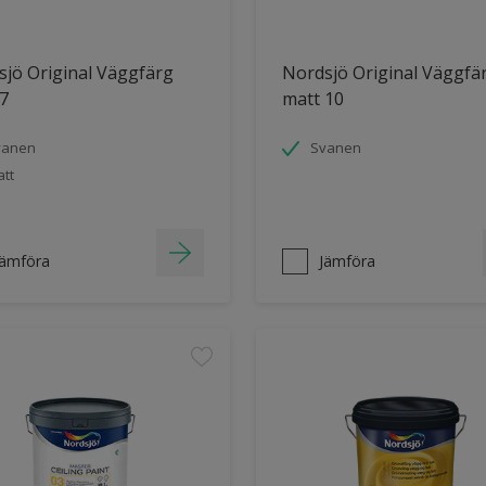
jö Original Väggfärg
Nordsjö Original Väggfä
7
matt 10
vanen
Svanen
tt
Jämföra
Jämföra