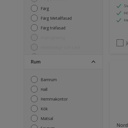
S
Färg
Hö
Färg Metallfasad
He
Färg träfasad
Impregnering
Interiörlasyr och Lack
Kulörkarta
Rum
Lasyr och Olja Trä
Lim
Barnrum
Primer
Hall
Rengöring
Hemmakontor
Kök
Matsal
Nord