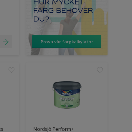
HUR MYCKET
FÄRG BEHÖVER
DU?
Prova vår färgkalkylator
ss
Nordsjö Perform+