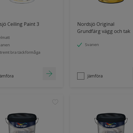
jö Ceiling Paint 3
Nordsjö Original
Grundfärg vägg och tak
lmatt
Svanen
vanen
tremt bra täckförmåga
Jämföra
Jämföra