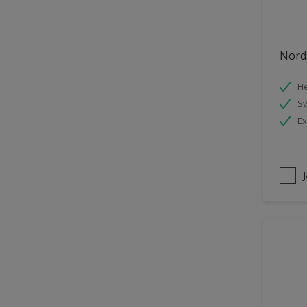
Trädgårdsskjul
Träpanel inomhus
Nords
UPVC Plast
He
Utemöbler
S
Vägg inomhus
Ex
Ytterdörr
Övriga inomhusytor