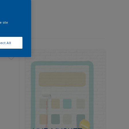
e site
ect All