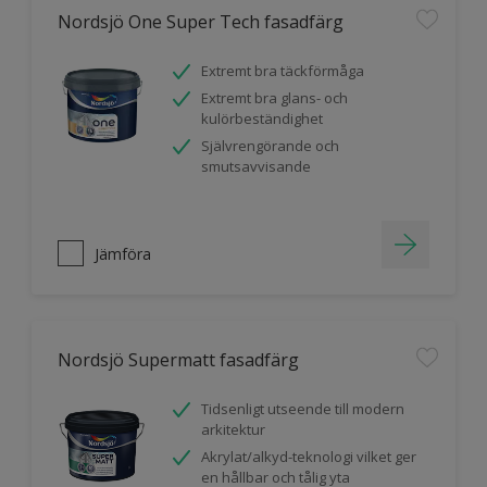
Nordsjö One Super Tech fasadfärg
Extremt bra täckförmåga
Extremt bra glans- och
kulörbeständighet
Självrengörande och
smutsavvisande
Jämföra
Nordsjö Supermatt fasadfärg
Tidsenligt utseende till modern
arkitektur
Akrylat/alkyd-teknologi vilket ger
en hållbar och tålig yta