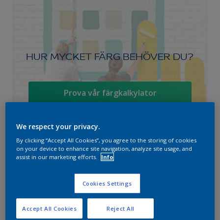
HUR MYCKET FÄRG BEHÖVER DU?
Prova vår färgkalkylator
We respect your privacy.
By clicking “Accept All Cookies”, you agree to the storing of cookies
Nordsjö Ambiance Superfinish Matt
on your device to enhance site navigation, analyze site usage, and
snickerifärg
assist in our marketing efforts.
Info
Helmatt
Cookies Settings
Hög kulörbeständighet
Tvättbar
Accept All Cookies
Reject All