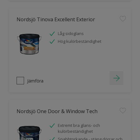
Nordsjö Tinova Excellent Exterior
Låg sidoglans
Hög kulörbeständighet
Jämföra
Nordsjö One Door & Window Tech
Extremt bra glans- och
kulörbeständighet
Snabbtorkande - stäng dörrar och