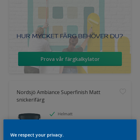
HUR MYCKET FÄRG BEHÖVER DU?
Prova vår färgkalkylator
Nordsjö Ambiance Superfinish Matt
snickerifärg
Helmatt
Hög kulörbeständighet
Tvättbar
We respect your privacy.