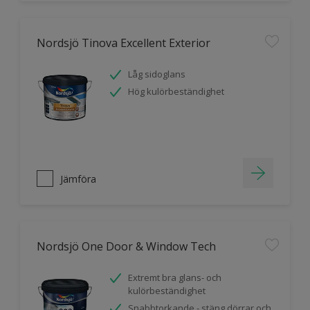
Nordsjö Tinova Excellent Exterior
Låg sidoglans
Hög kulörbeständighet
Jämföra
Nordsjö One Door & Window Tech
Extremt bra glans- och
kulörbeständighet
Snabbtorkande - stäng dörrar och