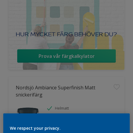
HUR MYCKET FÄRG BEHÖVER DU?
Prova vår färgkalkylator
Nordsjö Ambiance Superfinish Matt
snickerifärg
Helmatt
Hög kulörbeständighet
Tvättbar
We respect your privacy.