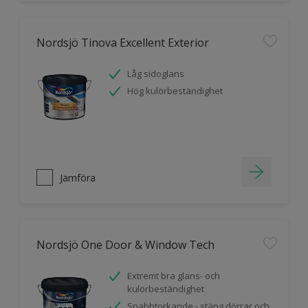
Nordsjö Tinova Excellent Exterior
Låg sidoglans
Hög kulörbeständighet
Jämföra
Nordsjö One Door & Window Tech
Extremt bra glans- och
kulörbeständighet
Snabbtorkande - stäng dörrar och