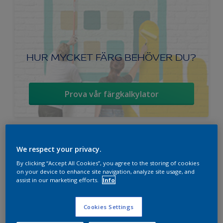
HUR MYCKET FÄRG BEHÖVER DU?
Prova vår färgkalkylator
Nordsjö Ambiance Superfinish Matt
We respect your privacy.
snickerifärg
By clicking “Accept All Cookies”, you agree to the storing of cookies
on your device to enhance site navigation, analyze site usage, and
assist in our marketing efforts.
Info
Helmatt
Hög kulörbeständighet
Tvättbar
Cookies Settings