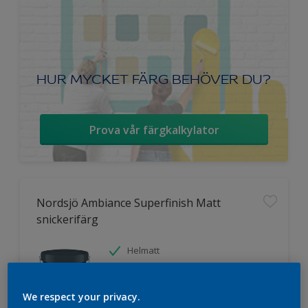
HUR MYCKET FÄRG BEHÖVER DU?
Prova vår färgkalkylator
Nordsjö Ambiance Superfinish Matt
snickerifärg
Helmatt
Hög kulörbeständighet
Tvättbar
We respect your privacy.