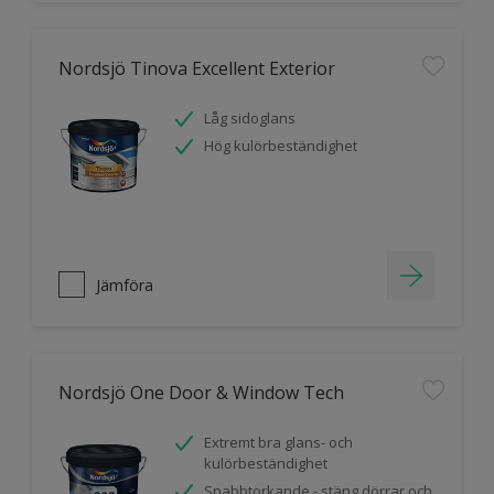
Nordsjö Tinova Excellent Exterior
Låg sidoglans
Hög kulörbeständighet
Jämföra
Nordsjö One Door & Window Tech
Extremt bra glans- och
kulörbeständighet
Snabbtorkande - stäng dörrar och