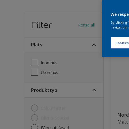
We respe
Hitt
Filter
By clicking
Rensa all
navigation, 
25
Produk
Cookies
Plats
Inomhus
Utomhus
Produkttyp
Colour tester
Nord
Filler & Spackel
Matt
Fãrg putsfasad