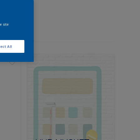
e site
ect All