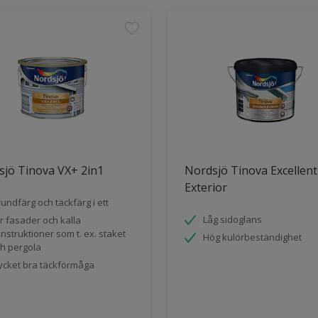
jö Tinova VX+ 2in1
Nordsjö Tinova Excellent
Exterior
undfärg och täckfärg i ett
Låg sidoglans
r fasader och kalla
nstruktioner som t. ex. staket
Hög kulörbeständighet
h pergola
cket bra täckförmåga