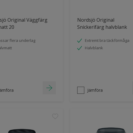
jö Original Väggfärg
Nordsjö Original
att 20
Snickerifärg halvblank
ssar flera underlag
Extremt bra täckförmåga
lvmatt
Halvblank
Jämföra
Jämföra