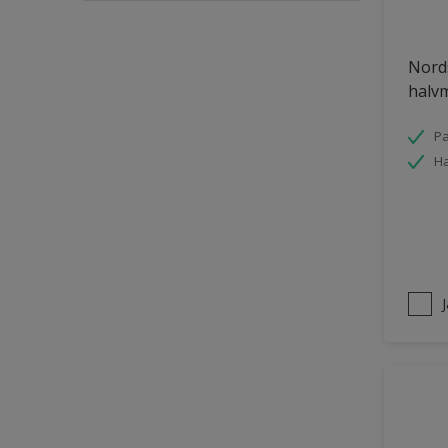
Puts och betong
Nords
Räcken
halvm
Skåp
Småmöbler
Pa
Ha
Snickeri, list och trädetaljer
Staket
Tak inomhus
Tapet
Tegel
Terrass
Trappa
Trä
Trä panel