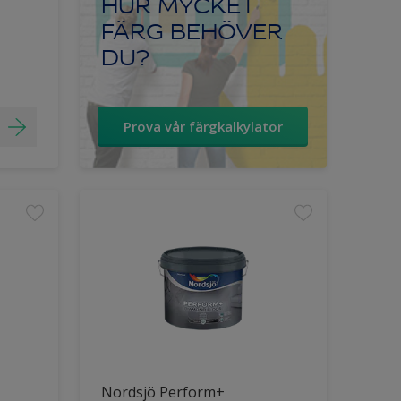
HUR MYCKET
FÄRG BEHÖVER
DU?
Prova vår färgkalkylator
Nordsjö Perform+