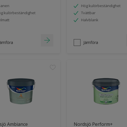
vanen
Hög kulörbeständighet
g kulörbeständighet
Tvättbar
lmatt
Halvblank
Jämföra
Jämföra
sjö Ambiance
Nordsjö Perform+