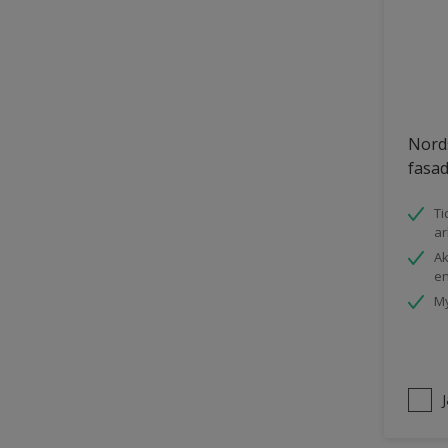
Trädgårdsskjul
Träpanel inomhus
UPVC Plast
Utemöbler
Nord
Vägg inomhus
fasa
Ytterdörr
Ti
Övriga inomhusytor
ar
Ak
en
My