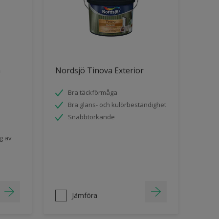
m
Nordsjö Tinova Exterior
Bra täckförmåga
Bra glans- och kulörbeständighet
Snabbtorkande
g av
Jämföra