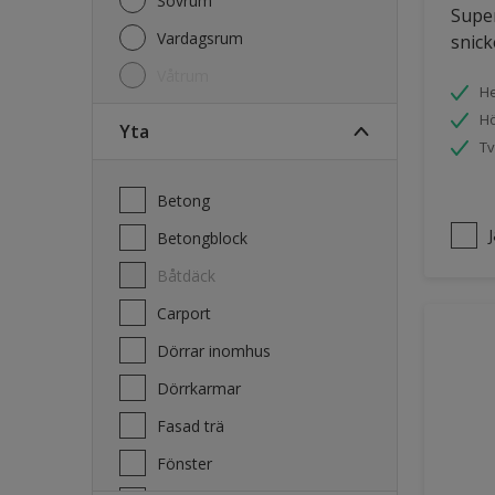
Sovrum
Super
Vardagsrum
snick
Våtrum
He
Hö
Yta
Tv
Betong
Betongblock
Båtdäck
Carport
Dörrar inomhus
Dörrkarmar
Fasad trä
Fönster