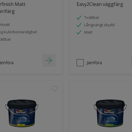
finish Matt
Easy2Clean väggfärg
erifärg
Tvättbar
lmatt
Långvarigt skydd
g kulörbeständighet
Matt
ättbar
Jämföra
Jämföra