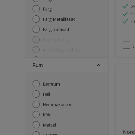
S
Färg
Hö
Färg Metallfasad
He
Färg träfasad
Impregnering
Interiörlasyr och Lack
Kulörkarta
Rum
Lasyr och Olja Trä
Lim
Barnrum
Primer
Hall
Rengöring
Hemmakontor
Kök
Matsal
Nord