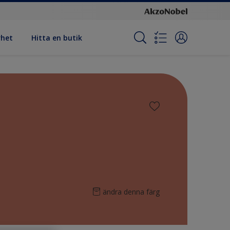
rhet
Hitta en butik
ändra denna färg