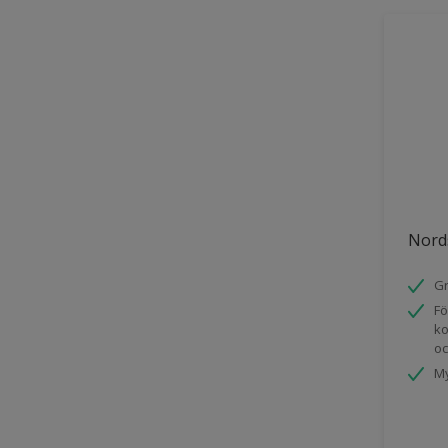
Nords
Gr
Fö
ko
oc
My