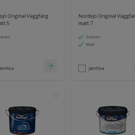
jö Original Väggfärg
Nordsjö Original Väggfä
tt 5
matt 7
vanen
Svanen
Matt
Jämföra
Jämföra