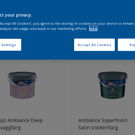
ct your privacy.
a produkterna för ditt projekt
 “Accept All Cookies”, you agree to the storing of cookies on your device to enhanc
analyze site usage, and assist in our marketing efforts.
Info
t hittade
 Settings
Accept All Cookies
Rej
sjö Ambiance Deep
Ambiance Superfinish
 väggfärg
Satin snickerifärg