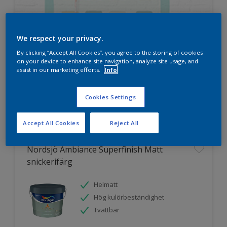
We respect your privacy.
By clicking “Accept All Cookies”, you agree to the storing of cookies
HUR MYCKET FÄRG BEHÖVER DU?
on your device to enhance site navigation, analyze site usage, and
assist in our marketing efforts.
Info
Prova vår färgkalkylator
Cookies Settings
Accept All Cookies
Reject All
Nordsjö Ambiance Superfinish Matt
snickerifärg
Helmatt
Hög kulörbeständighet
Tvättbar