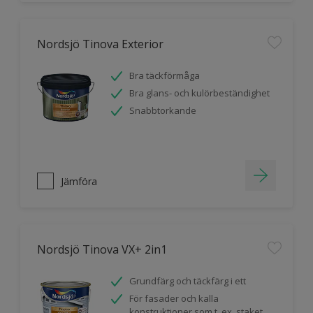
Nordsjö Tinova Exterior
Bra täckförmåga
Bra glans- och kulörbeständighet
Snabbtorkande
Jämföra
Nordsjö Tinova VX+ 2in1
Grundfärg och täckfärg i ett
För fasader och kalla
konstruktioner som t. ex. staket