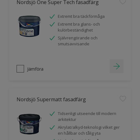
Nordsjö One Super Tech fasadfärg
Extremt bra täckförmåga
Extremt bra glans- och
kulörbeständighet
Självrengörande och
smutsavvisande
Jämföra
Nordsjö Supermatt fasadfärg
Tidsenligt utseende till modern
arkitektur
Akrylat/alkyd-teknologi vilket ger
en hållbar och tålig yta