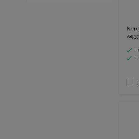
Puts och betong
Räcken
Nords
Skåp
väggf
Småmöbler
He
Snickeri, list och trädetaljer
Hö
Staket
Tak inomhus
Tapet
Tegel
Terrass
Trappa
Trä
Trä panel