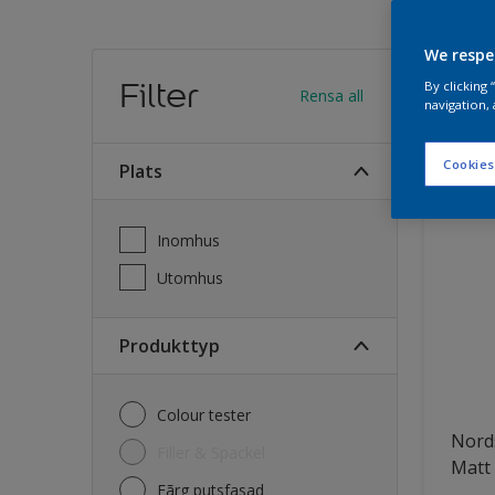
We respe
Hitt
Filter
By clicking
Rensa all
navigation, 
35
Produk
Cookies
Plats
Inomhus
Utomhus
Produkttyp
Colour tester
Nord
Filler & Spackel
Matt
Fãrg putsfasad