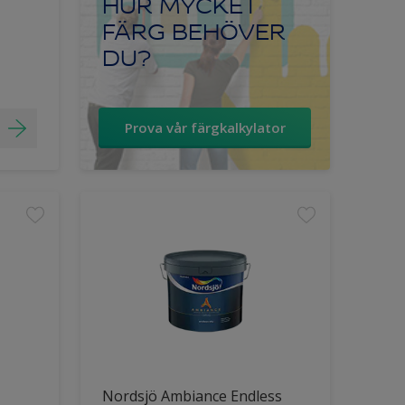
HUR MYCKET
FÄRG BEHÖVER
DU?
Prova vår färgkalkylator
Nordsjö Ambiance Endless