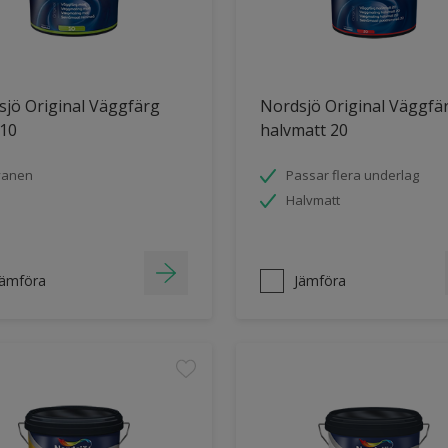
jö Original Väggfärg
Nordsjö Original Väggfä
 10
halvmatt 20
vanen
Passar flera underlag
Halvmatt
Jämföra
Jämföra