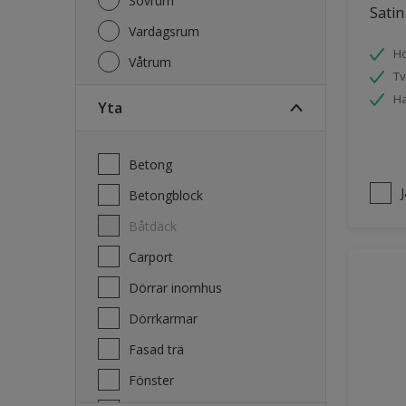
Sovrum
Satin
Vardagsrum
Hö
Våtrum
Tv
Ha
Yta
Betong
Betongblock
Båtdäck
Carport
Dörrar inomhus
Dörrkarmar
Fasad trä
Fönster