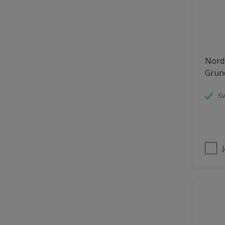
Nords
Grun
S