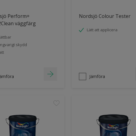
sjö Perform+
Nordsjö Colour Tester
2Clean väggfärg
Lätt att applicera
ättbar
ngvarigt skydd
tt
Jämföra
Jämföra