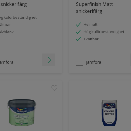
 snickerifärg
Superfinish Matt
snickerifärg
g kulörbeständighet
Helmatt
ättbar
Hög kulörbeständighet
lvblank
Tvättbar
Jämföra
Jämföra