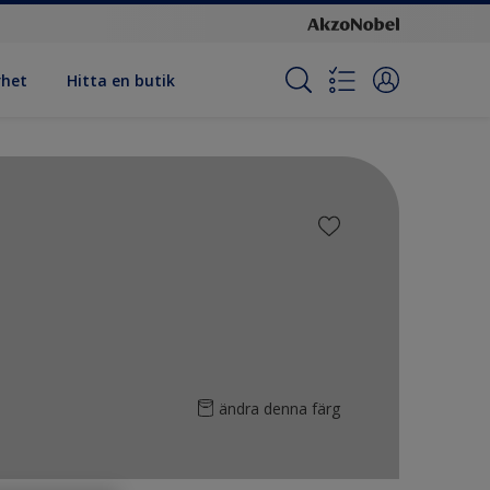
rhet
Hitta en butik
ändra denna färg