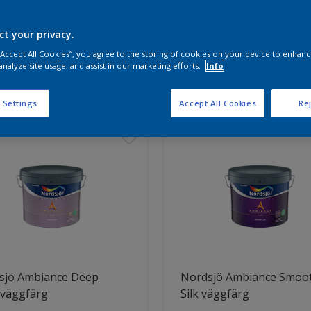
ct your privacy.
a produkterna för ditt projekt
 “Accept All Cookies”, you agree to the storing of cookies on your device to enhanc
analyze site usage, and assist in our marketing efforts.
Info
t hittade
 Settings
Accept All Cookies
Rej
sjö Ambiance Deep
Nordsjö Ambiance Smoo
 väggfärg
Silk väggfärg