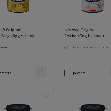
jö Original
Nordsjö Original
dfärg vägg och tak
Snickerifärg halvmatt
vanen
Extremt bra täckförmåga
Jämföra
Jämföra