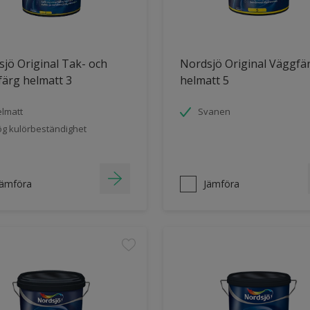
jö Original Tak- och
Nordsjö Original Väggfä
ärg helmatt 3
helmatt 5
lmatt
Svanen
g kulörbeständighet
Jämföra
Jämföra