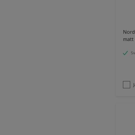
Trädgårdsskjul
Träpanel inomhus
UPVC Plast
Nords
matt
Utemöbler
Vägg inomhus
S
Ytterdörr
Övriga inomhusytor