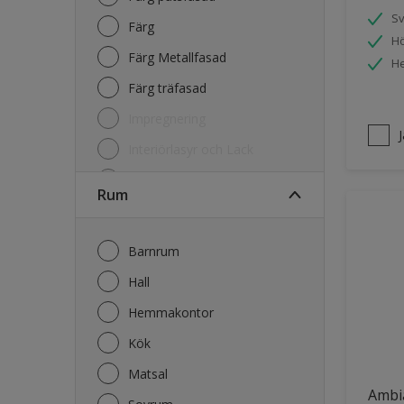
S
Färg
Hö
Färg Metallfasad
He
Färg träfasad
Impregnering
Interiörlasyr och Lack
Kulörkarta
Rum
Lasyr och Olja Trä
Lim
Barnrum
Primer
Hall
Rengöring
Hemmakontor
Kök
Matsal
Ambi