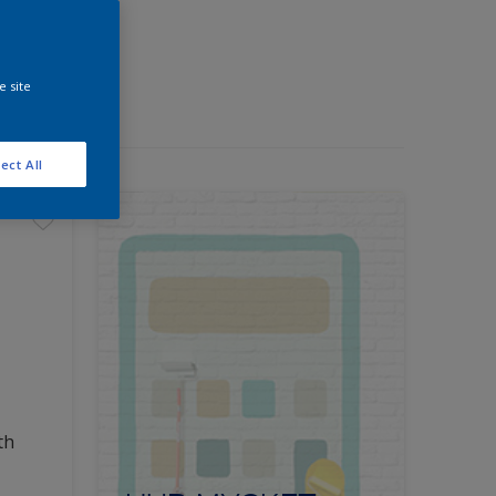
e site
ect All
th