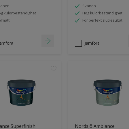
vanen
Svanen
g kulörbeständighet
Hög kulörbeständighet
lmatt
För perfekt slutresultat
Jämföra
Jämföra
ance Superfinish
Nordsjö Ambiance