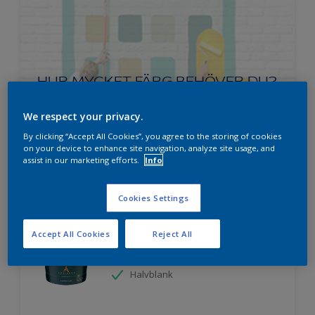
HUR MYCKET FÄRG BEHÖVER DU?
We respect your privacy.
Prova vår färgkalkylator
By clicking “Accept All Cookies”, you agree to the storing of cookies
on your device to enhance site navigation, analyze site usage, and
assist in our marketing efforts.
Info
Cookies Settings
Ambiance Superfinish Satin snickerifärg
Accept All Cookies
Reject All
Hög kulörbeständighet
Tvättbar
Halvblank