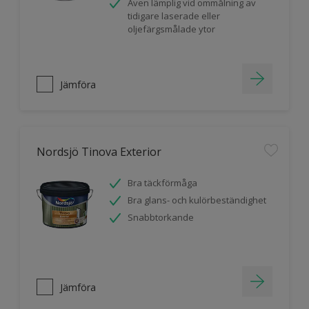
Även lämplig vid ommålning av
tidigare laserade eller
oljefärgsmålade ytor
Jämföra
Nordsjö Tinova Exterior
Bra täckförmåga
Bra glans- och kulörbeständighet
Snabbtorkande
Jämföra