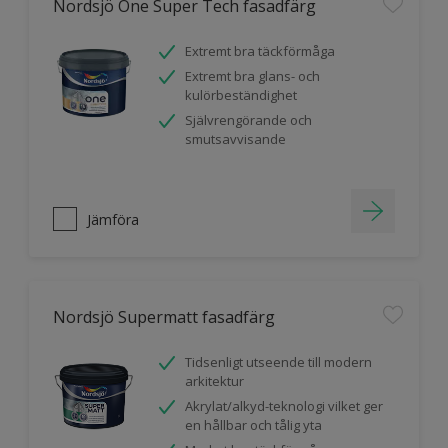
Nordsjö One Super Tech fasadfärg
Extremt bra täckförmåga
Extremt bra glans- och
kulörbeständighet
Självrengörande och
smutsavvisande
Jämföra
Nordsjö Supermatt fasadfärg
Tidsenligt utseende till modern
arkitektur
Akrylat/alkyd-teknologi vilket ger
en hållbar och tålig yta