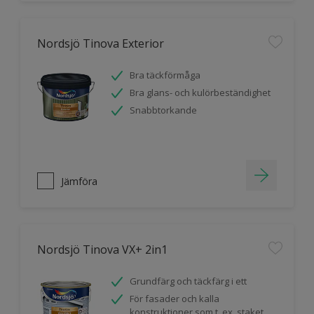
Nordsjö Tinova Exterior
Bra täckförmåga
Bra glans- och kulörbeständighet
Snabbtorkande
Jämföra
Nordsjö Tinova VX+ 2in1
Grundfärg och täckfärg i ett
För fasader och kalla
konstruktioner som t. ex. staket