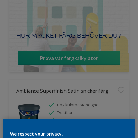
HUR MYCKET FÄRG BEHÖVER DU?
Prova vår färgkalkylator
Ambiance Superfinish Satin snickerifärg
Hög kulörbeständighet
Tvättbar
Halvblank
We respect your privacy.