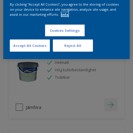
By clicking “Accept All Cookies”, you agree to the storing of cookies
on your device to enhance site navigation, analyze site usage, and
Jämföra
assist in our marketing efforts.
Info
Cookies Settings
Nordsjö Ambiance Superfinish Matt
Accept All Cookies
Reject All
snickerifärg
Helmatt
Hög kulörbeständighet
Tvättbar
Jämföra