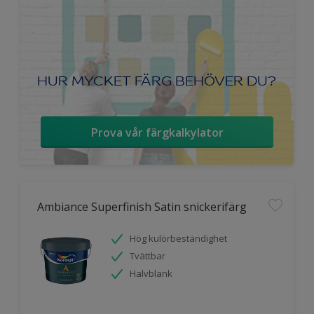
HUR MYCKET FÄRG BEHÖVER DU?
Prova vår färgkalkylator
Ambiance Superfinish Satin snickerifärg
Hög kulörbeständighet
Tvättbar
Halvblank