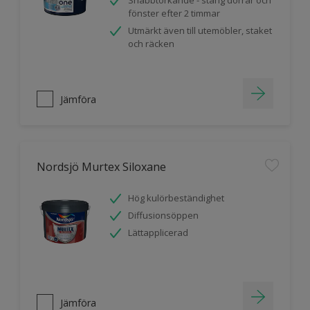
Snabbtorkande - stäng dörrar och
fönster efter 2 timmar
Utmärkt även till utemöbler, staket
och räcken
Jämföra
Nordsjö Murtex Siloxane
Hög kulörbeständighet
Diffusionsöppen
Lättapplicerad
Jämföra