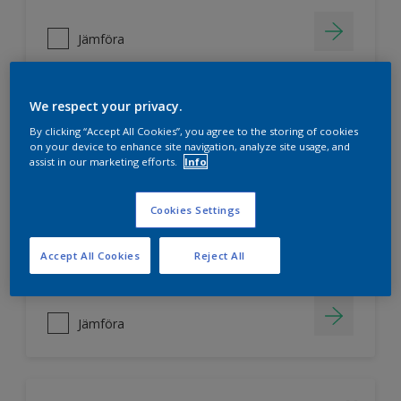
Jämföra
We respect your privacy.
Nordsjö Ambiance Superfinish Matt
By clicking “Accept All Cookies”, you agree to the storing of cookies
snickerifärg
on your device to enhance site navigation, analyze site usage, and
assist in our marketing efforts.
Info
Helmatt
Hög kulörbeständighet
Cookies Settings
Tvättbar
Accept All Cookies
Reject All
Jämföra