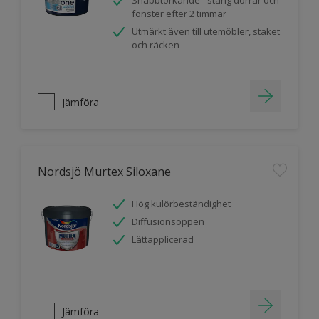
Snabbtorkande - stäng dörrar och
fönster efter 2 timmar
Utmärkt även till utemöbler, staket
och räcken
Jämföra
Nordsjö Murtex Siloxane
Hög kulörbeständighet
Diffusionsöppen
Lättapplicerad
Jämföra