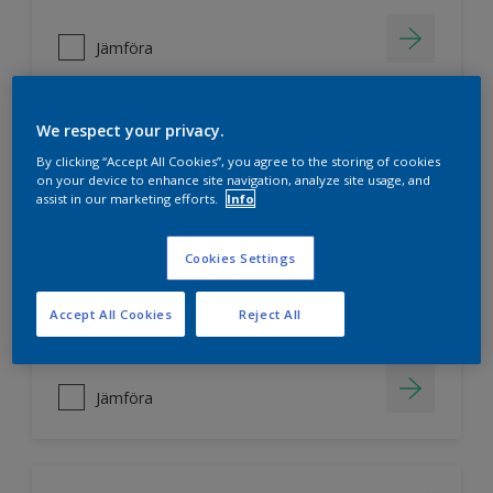
Jämföra
We respect your privacy.
Nordsjö Ambiance Superfinish Matt
By clicking “Accept All Cookies”, you agree to the storing of cookies
snickerifärg
on your device to enhance site navigation, analyze site usage, and
assist in our marketing efforts.
Info
Helmatt
Hög kulörbeständighet
Cookies Settings
Tvättbar
Accept All Cookies
Reject All
Jämföra