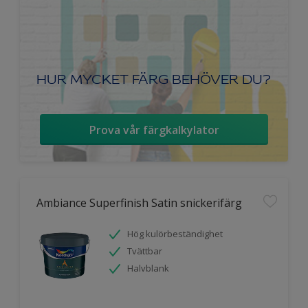
HUR MYCKET FÄRG BEHÖVER DU?
Prova vår färgkalkylator
Ambiance Superfinish Satin snickerifärg
Hög kulörbeständighet
Tvättbar
Halvblank