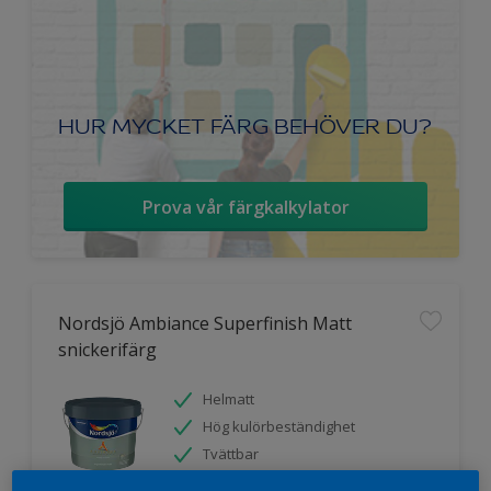
HUR MYCKET FÄRG BEHÖVER DU?
Prova vår färgkalkylator
Nordsjö Ambiance Superfinish Matt
snickerifärg
Helmatt
Hög kulörbeständighet
Tvättbar