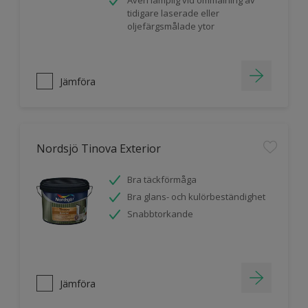
Även lämplig vid ommålning av
tidigare laserade eller
oljefärgsmålade ytor
Jämföra
Nordsjö Tinova Exterior
Bra täckförmåga
Bra glans- och kulörbeständighet
Snabbtorkande
Jämföra