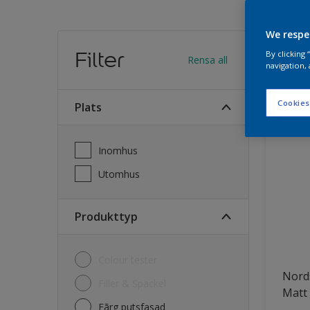
We respe
Hitt
Filter
By clicking
Rensa all
navigation, 
26
Produk
Cookies
Plats
Inomhus
Utomhus
Produkttyp
Colour tester
Nord
Filler & Spackel
Matt
Fãrg putsfasad