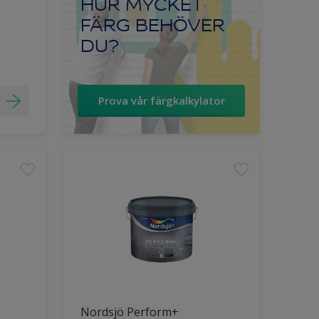
HUR MYCKET
FÄRG BEHÖVER
DU?
Prova vår färgkalkylator
Nordsjö Perform+