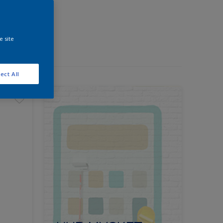
e site
ect All