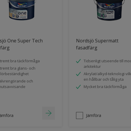
sjö One Super Tech
Nordsjö Supermatt
dfärg
fasadfärg
tremt bra täckförmåga
Tidsenligt utseende till m
arkitektur
tremt bra glans- och
lörbeständighet
Akrylat/alkyd-teknologi vil
en hållbar och tålig yta
älvrengörande och
utsavvisande
Mycket bra täckförmåga
Jämföra
Jämföra