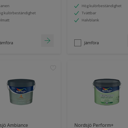
vanen
Hög kulörbeständighet
g kulörbeständighet
Tvättbar
lmatt
Halvblank
Jämföra
Jämföra
sjö Ambiance
Nordsjö Perform+