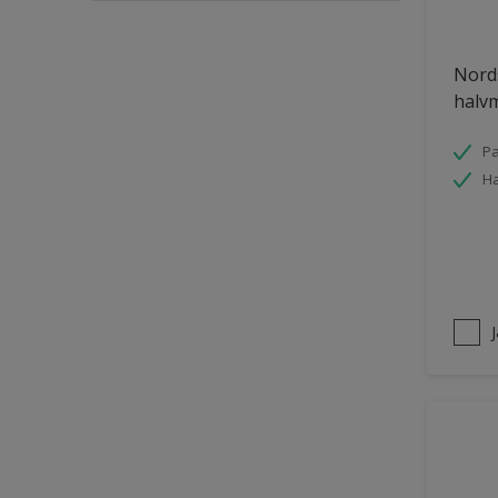
Puts och betong
Nords
Räcken
halvm
Skåp
Småmöbler
Pa
Ha
Snickeri, list och trädetaljer
Staket
Tak inomhus
Tapet
Tegel
Terrass
Trappa
Trä
Trä panel