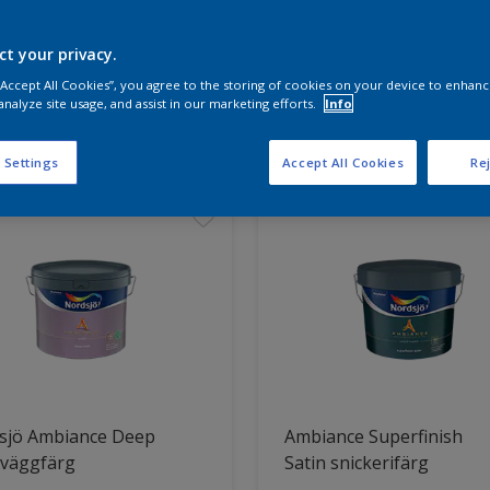
ct your privacy.
a produkterna för ditt projekt
 “Accept All Cookies”, you agree to the storing of cookies on your device to enhanc
analyze site usage, and assist in our marketing efforts.
Info
t hittade
 Settings
Accept All Cookies
Rej
sjö Ambiance Deep
Ambiance Superfinish
 väggfärg
Satin snickerifärg