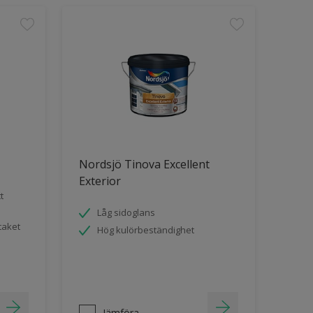
Nordsjö Tinova Excellent
Exterior
t
Låg sidoglans
taket
Hög kulörbeständighet
Jämföra