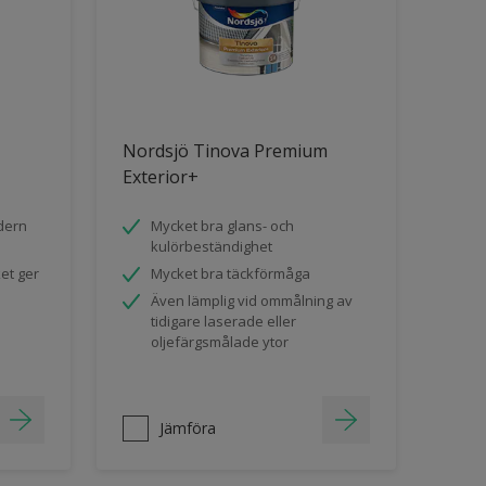
Nordsjö Tinova Premium
Exterior+
odern
Mycket bra glans- och
kulörbeständighet
ket ger
Mycket bra täckförmåga
Även lämplig vid ommålning av
tidigare laserade eller
oljefärgsmålade ytor
Jämföra