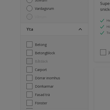
Sovrum
Super
Vardagsrum
snick
Våtrum
He
Hö
Yta
Tv
Betong
Betongblock
Båtdäck
Carport
Dörrar inomhus
Dörrkarmar
Fasad trä
Fönster