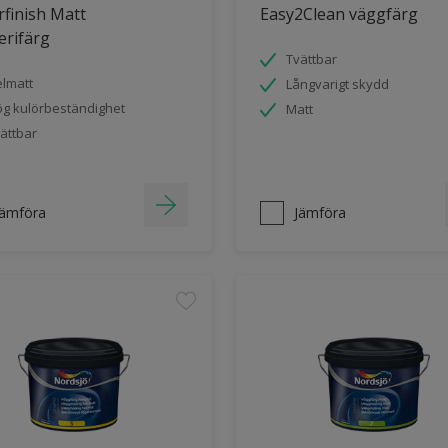
finish Matt
Easy2Clean väggfärg
erifärg
Tvättbar
lmatt
Långvarigt skydd
g kulörbeständighet
Matt
ättbar
Jämföra
Jämföra