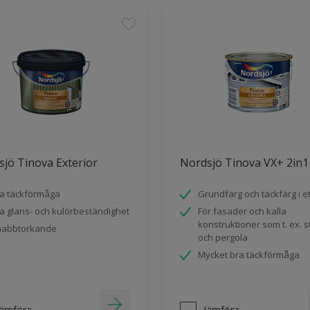
jö Tinova Exterior
Nordsjö Tinova VX+ 2in1
a täckförmåga
Grundfärg och täckfärg i et
a glans- och kulörbeständighet
För fasader och kalla
konstruktioner som t. ex. s
nabbtorkande
och pergola
Mycket bra täckförmåga
Jämföra
Jämföra