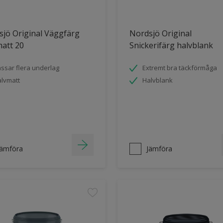
jö Original Väggfärg
Nordsjö Original
att 20
Snickerifärg halvblank
ssar flera underlag
Extremt bra täckförmåga
lvmatt
Halvblank
Jämföra
Jämföra