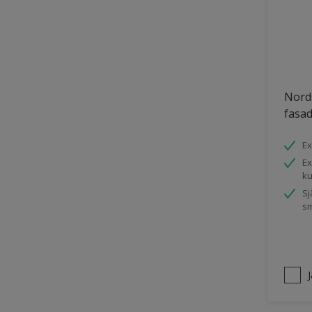
Trädgårdsskjul
Träpanel inomhus
UPVC Plast
Utemöbler
Nord
fasa
Vägg inomhus
Ytterdörr
Ex
Övriga inomhusytor
Ex
ku
Sj
sm