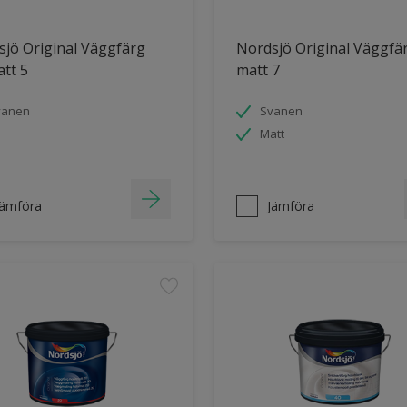
jö Original Väggfärg
Nordsjö Original Väggfä
tt 5
matt 7
vanen
Svanen
Matt
Jämföra
Jämföra