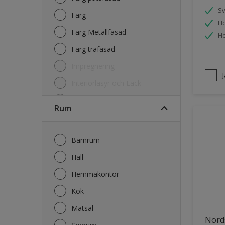
S
Färg
Hö
Färg Metallfasad
He
Färg träfasad
Impregnering
Interiörlasyr och Lack
Kulörkarta
Rum
Lasyr och Olja Trä
Lim
Barnrum
Primer
Hall
Rengöring
Hemmakontor
Kök
Matsal
Nord