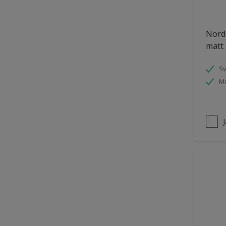
Puts och betong
Nords
Räcken
matt 
Skåp
Småmöbler
S
Ma
Snickeri, list och trädetaljer
Staket
Tak inomhus
Tapet
Tegel
Terrass
Trappa
Trä
Trä panel