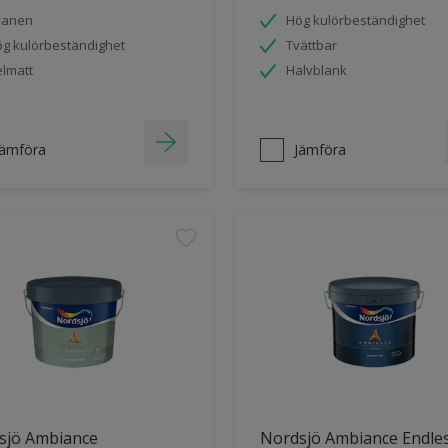
vanen
Hög kulörbeständighet
g kulörbeständighet
Tvättbar
lmatt
Halvblank
Jämföra
Jämföra
sjö Ambiance
Nordsjö Ambiance Endle