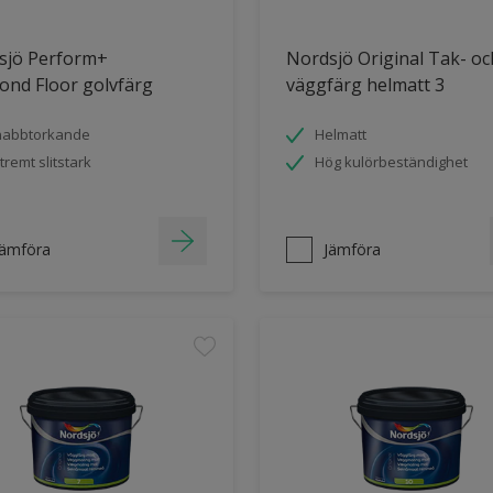
sjö Perform+
Nordsjö Original Tak- oc
ond Floor golvfärg
väggfärg helmatt 3
nabbtorkande
Helmatt
tremt slitstark
Hög kulörbeständighet
Jämföra
Jämföra