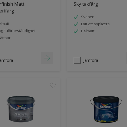
finish Matt
Sky takfärg
erifärg
Svanen
lmatt
Lätt att applicera
g kulörbeständighet
Helmatt
ättbar
Jämföra
Jämföra