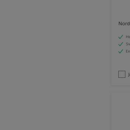
Trädgårdsskjul
Träpanel inomhus
Nords
UPVC Plast
He
Utemöbler
S
Vägg inomhus
Ex
Ytterdörr
Övriga inomhusytor