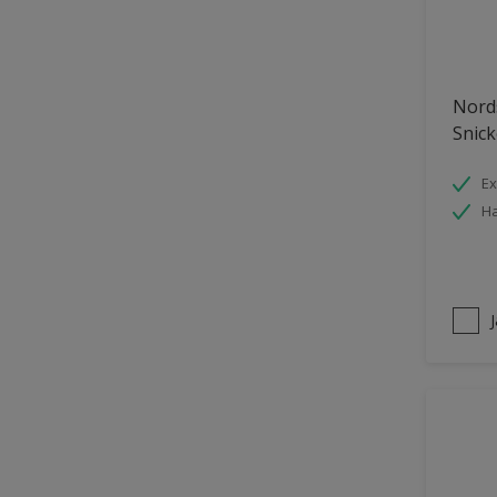
Nords
Snick
Ex
Ha