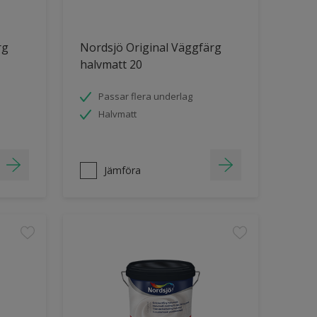
rg
Nordsjö Original Väggfärg
halvmatt 20
Passar flera underlag
Halvmatt
Jämföra