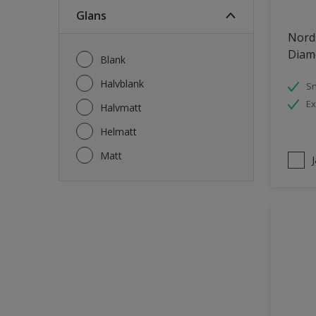
Fönsterkarmar
Glans
Garage
Nord
Garagedörrar
Diam
Blank
Gips
Halvblank
S
Gjutet
Ex
Halvmatt
Golv
Helmatt
Golvlist
Matt
Grovt sågade paneler
Laminatgolv
Metall
Möbler
Parkettgolv
Pergola
Plattor