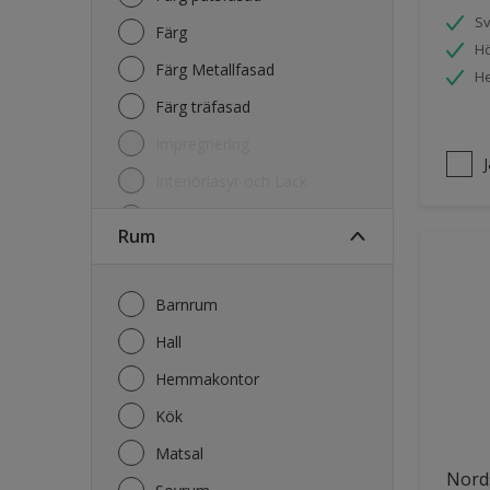
S
Färg
Hö
Färg Metallfasad
He
Färg träfasad
Impregnering
Interiörlasyr och Lack
Kulörkarta
Rum
Lasyr och Olja Trä
Lim
Barnrum
Primer
Hall
Rengöring
Hemmakontor
Kök
Matsal
Nord