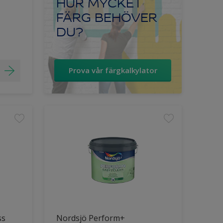
HUR MYCKET
FÄRG BEHÖVER
DU?
Prova vår färgkalkylator
ss
Nordsjö Perform+