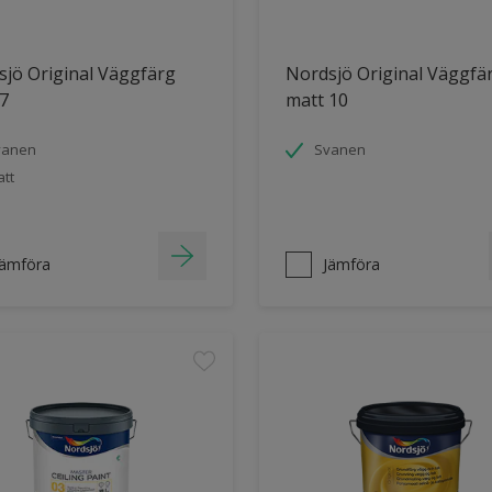
jö Original Väggfärg
Nordsjö Original Väggfä
7
matt 10
vanen
Svanen
tt
Jämföra
Jämföra