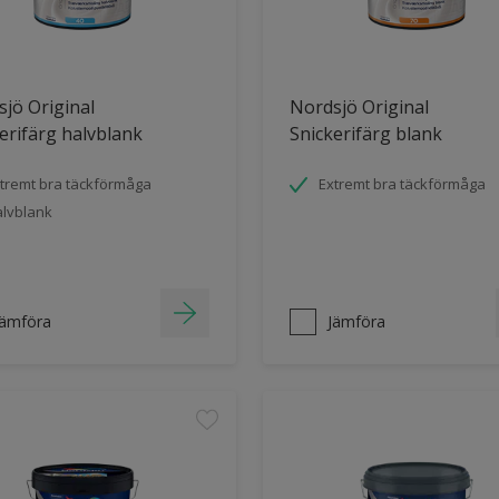
jö Original
Nordsjö Original
erifärg halvblank
Snickerifärg blank
tremt bra täckförmåga
Extremt bra täckförmåga
lvblank
Jämföra
Jämföra