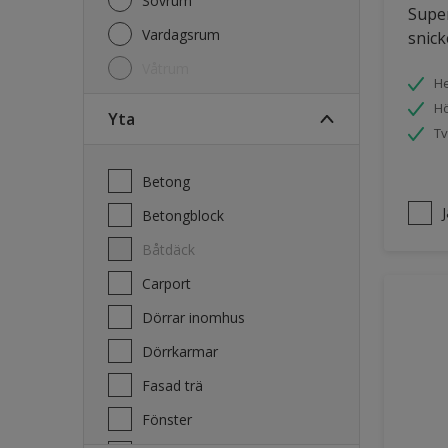
Sovrum
Super
Vardagsrum
snick
Våtrum
He
Hö
Yta
Tv
Betong
Betongblock
Båtdäck
Carport
Dörrar inomhus
Dörrkarmar
Fasad trä
Fönster