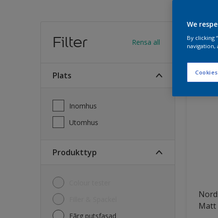
We respe
Hitt
Filter
By clicking
Rensa all
navigation, 
33
Produk
Cookies
Plats
Inomhus
Utomhus
Produkttyp
Colour tester
Nord
Filler & Spackel
Matt
Fãrg putsfasad