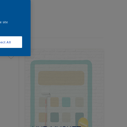
e site
ect All