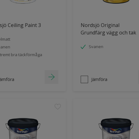
jö Ceiling Paint 3
Nordsjö Original
Grundfärg vägg och tak
lmatt
Svanen
vanen
tremt bra täckförmåga
Jämföra
Jämföra