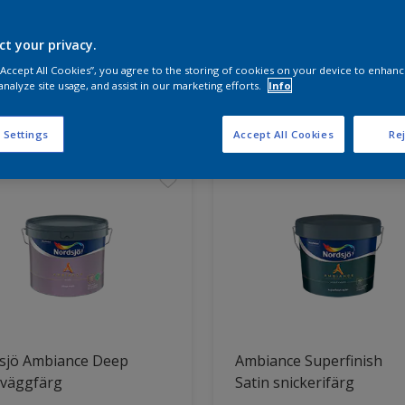
ct your privacy.
a produkterna för ditt projekt
 “Accept All Cookies”, you agree to the storing of cookies on your device to enhanc
analyze site usage, and assist in our marketing efforts.
Info
t hittade
 Settings
Accept All Cookies
Rej
sjö Ambiance Deep
Ambiance Superfinish
 väggfärg
Satin snickerifärg