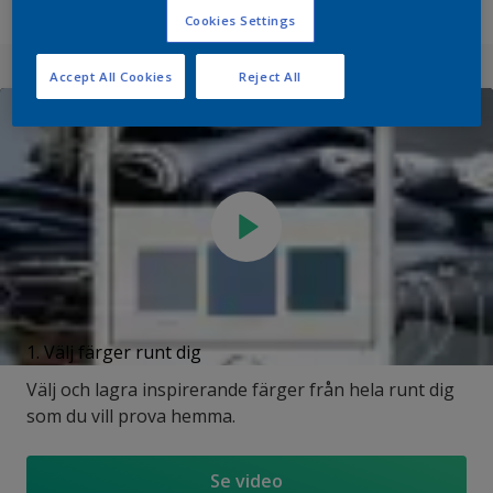
skärmen.
Cookies Settings
Accept All Cookies
Reject All
1. Välj färger runt dig
Välj och lagra inspirerande färger från hela runt dig
som du vill prova hemma.
Se video