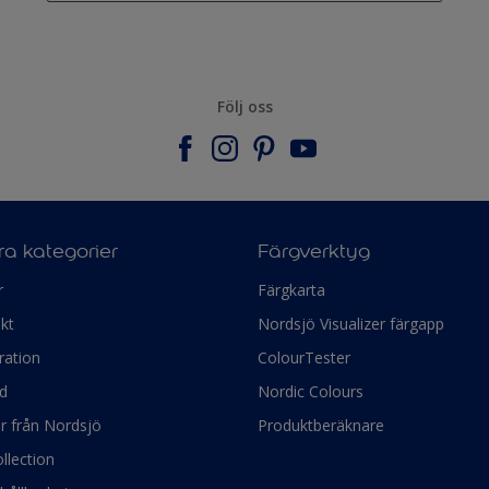
Följ oss
a kategorier
Färgverktyg
r
Färgkarta
kt
Nordsjö Visualizer färgapp
ration
ColourTester
d
Nordic Colours
ör från Nordsjö
Produktberäknare
llection