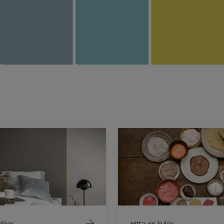
idéer
Hitta en kulör