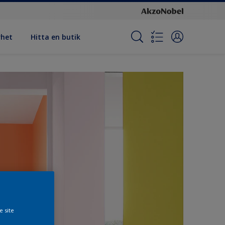
rhet
Hitta en butik
e site