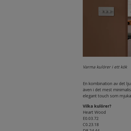
Varma kulörer i ett kök
En kombination av det lj
även i det mest minimali
elegant touch som mjukar
Vilka kulörer?
Heart Wood
E0.03.72
C0.23.18
D8.24.44