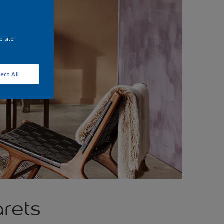
e site
ect All
rets