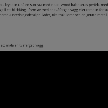
att krypa in i, så en stor yta med Heart Wood balanseras perfekt med
g till ett blickfång i form av med en tvåfärgad vägg eller rama in fönster
r vi inredningsdetaljer i läder, rika träkulörer och en gnutta metall.
r att måla en tvåfärgad vägg: