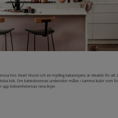
usrosa hos Heart Wood och en mjölkig kakaonyans är idealisk för att
stiska kök. Om bänkskivornas undersidor målas i samma kulör som f
 upp köksenheternas rena linjer.