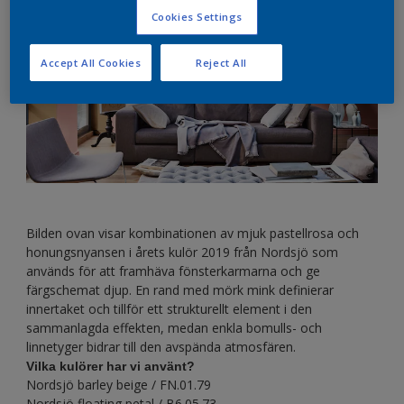
Cookies Settings
Accept All Cookies
Reject All
Bilden ovan visar kombinationen av mjuk pastellrosa och
honungsnyansen i årets kulör 2019 från Nordsjö som
används för att framhäva fönsterkarmarna och ge
färgschemat djup. En rand med mörk mink definierar
innertaket och tillför ett strukturellt element i den
sammanlagda effekten, medan enkla bomulls- och
linnetyger bidrar till den avspända atmosfären.
Vilka kulörer har vi använt?
Nordsjö barley beige / FN.01.79
Nordsjö floating petal / B6.05.73