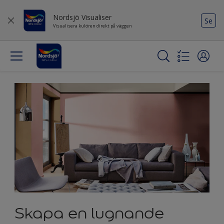
Nordsjö Visualiser
Se
Visualisera kulören direkt på väggen
Skapa en lugnande