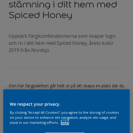
stämning i ditt hem med
Spiced Honey
Upptäck färgkombinationerna som skapar lugn
och ro i ditt hem med Spiced Honey, årets kulör
2019 från Nordsjö
Den här färgpaletten går helt ut på att skapa en plats där du
kan ta en paus, sitta och drömma dig bort i ögonblicket. Ett
ställe där du finner lugn och ro. Ett hem som förmedlar en
We respect your privacy.
känsla av trygghet och stillhet – en perfekt plats för
dagdrömmar.
By clicking “Accept All Cookies”, you agree to the storing of cookies
Ett vardagsrum för vila och avkoppling
on your device to enhance site navigation, analyze site usage, and
assist in our marketing efforts.
Info