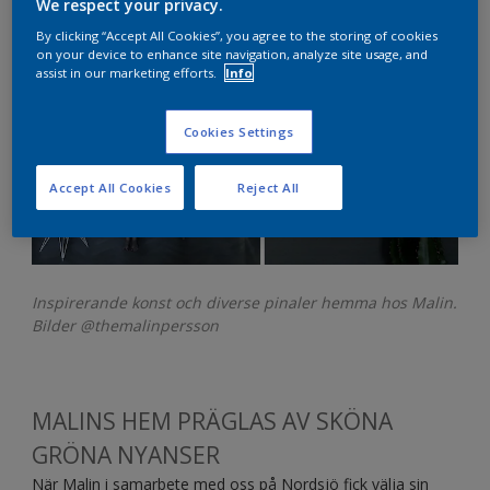
We respect your privacy.
By clicking “Accept All Cookies”, you agree to the storing of cookies
on your device to enhance site navigation, analyze site usage, and
assist in our marketing efforts.
Info
Cookies Settings
Accept All Cookies
Reject All
Inspirerande konst och diverse pinaler hemma hos Malin.
Bilder
@themalinpersson
MALINS HEM PRÄGLAS AV SKÖNA
GRÖNA NYANSER
När Malin i samarbete med oss på Nordsjö fick välja sin