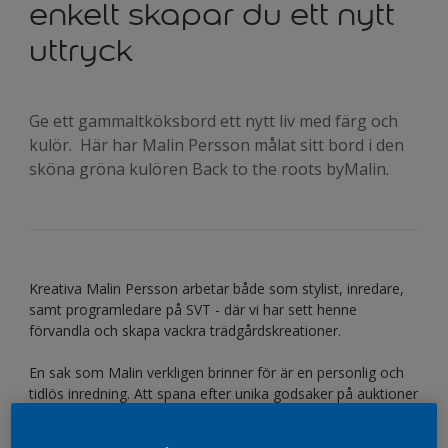
enkelt skapar du ett nytt
uttryck
Ge ett gammaltköksbord ett nytt liv med färg och
kulör. Här har Malin Persson målat sitt bord i den
sköna gröna kulören Back to the roots byMalin.
Kreativa Malin Persson arbetar både som stylist, inredare,
samt programledare på SVT - där vi har sett henne
förvandla och skapa vackra trädgårdskreationer.
En sak som Malin verkligen brinner för är en personlig och
tidlös inredning. Att spana efter unika godsaker på auktioner
och loppis är en favoritsyssla och även att ge gamla möbler
ett nytt lager färg för att ge den en helt ny finish!