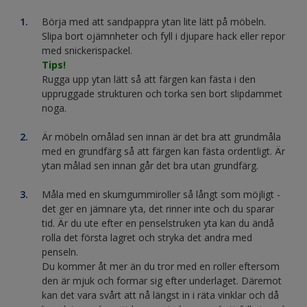
Börja med att sandpappra ytan lite lätt på möbeln.
Slipa bort ojämnheter och fyll i djupare hack eller repor
med snickerispackel.
Tips!
Rugga upp ytan lätt så att färgen kan fästa i den
uppruggade strukturen och torka sen bort slipdammet
noga.
Är möbeln omålad sen innan är det bra att grundmåla
med en grundfärg så att färgen kan fästa ordentligt. Är
ytan målad sen innan går det bra utan grundfärg.
Måla med en skumgummiroller så långt som möjligt -
det ger en jämnare yta, det rinner inte och du sparar
tid. Är du ute efter en penselstruken yta kan du ändå
rolla det första lagret och stryka det andra med
penseln.
Du kommer åt mer än du tror med en roller eftersom
den är mjuk och formar sig efter underlaget. Däremot
kan det vara svårt att nå längst in i räta vinklar och då