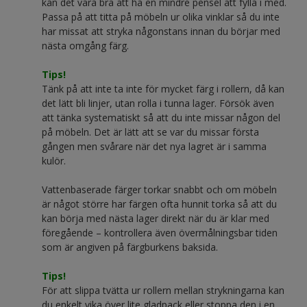
kan det vara bra att ha en mindre pensel att fylla i med.
Passa på att titta på möbeln ur olika vinklar så du inte
har missat att stryka någonstans innan du börjar med
nästa omgång färg.
Tips!
Tänk på att inte ta inte för mycket färg i rollern, då kan
det lätt bli linjer, utan rolla i tunna lager. Försök även
att tänka systematiskt så att du inte missar någon del
på möbeln. Det är lätt att se var du missar första
gången men svårare när det nya lagret är i samma
kulör.
Vattenbaserade färger torkar snabbt och om möbeln
är något större har färgen ofta hunnit torka så att du
kan börja med nästa lager direkt när du är klar med
föregående – kontrollera även övermålningsbar tiden
som är angiven på färgburkens baksida.
Tips!
För att slippa tvätta ur rollern mellan strykningarna kan
du enkelt vika över lite gladpack eller stoppa den i en