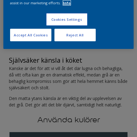
assist in our marketing efforts.
Info
Mystical Paris - en djup grå kulör som har en del
Cookies Settings
blått i sig. Det gör den mer komplex och interessant
Accept All Cookies
Reject All
Självsäker känsla i köket
Kanske är det för att vi vill åt det där lugna och behagliga,
då vitt ofta kan ge en dramatisk effekt, medan grå är en
behaglig kompromiss som gör att hela hemmet känns både
självsäkert och stolt.
Den matta ytans känsla är en viktig del av upplevelsen av
det grå. Det gör att det blir djärvt, samtidigt helt naturligt.
Använda kulörer