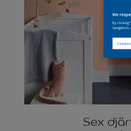
We respe
By clicking
navigation, 
Cookies
Sex djär