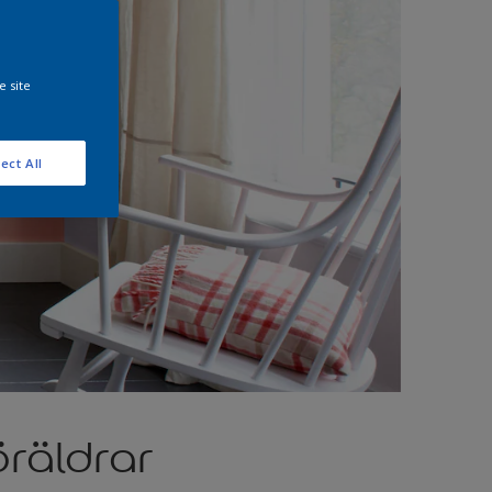
e site
ect All
öräldrar