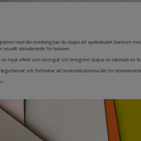
å gränser med din inredning kan du skapa ett spektakulärt barnrum m
r visuellt stimulerande för bebisen.
 en mjuk effekt och citrongult och limegrönt skapar en närmast en fl
r färgschemat och förhindrar att kontrastkulörerna blir för dominerand
on