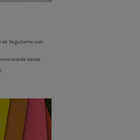
ed ett färgschema som
uorescerande känsla.
e.