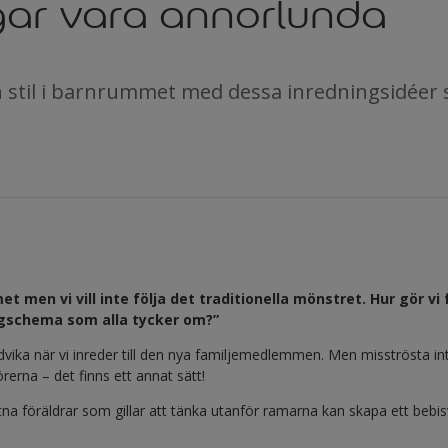
ar vara annorlunda
in stil i barnrummet med dessa inredningsidéer
 men vi vill inte följa det traditionella mönstret. Hur gör vi 
rgschema som alla tycker om?”
undvika när vi inreder till den nya familjemedlemmen. Men misströsta in
rerna – det finns ett annat sätt!
tna föräldrar som gillar att tänka utanför ramarna kan skapa ett bebisv