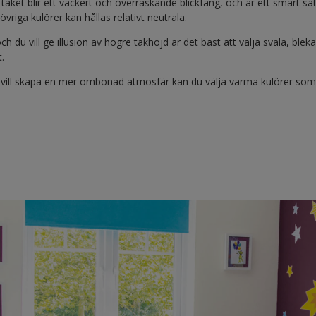
r i taket blir ett vackert och överraskande blickfång, och är ett smart 
iga kulörer kan hållas relativt neutrala.
 du vill ge illusion av högre takhöjd är det bäst att välja svala, blek
.
h vill skapa en mer ombonad atmosfär kan du välja varma kulörer so