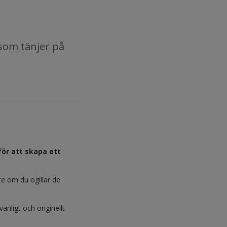
 som tänjer på
för att skapa ett
te om du ogillar de
änligt och originellt