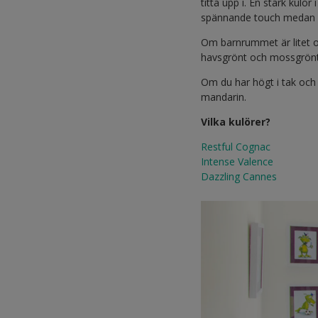
titta upp i. En stark kulö
spännande touch medan övr
Om barnrummet är litet och
havsgrönt och mossgrönt
Om du har högt i tak oc
mandarin.
Vilka kulörer?
Restful Cognac
Intense Valence
Dazzling Cannes