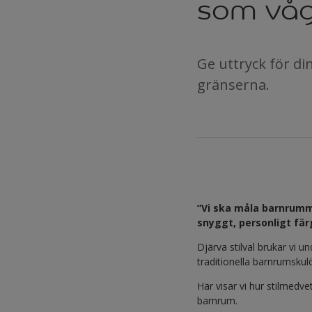
som våg
Ge uttryck för d
gränserna.
”Vi ska måla barnrummet
snyggt, personligt fä
Djärva stilval brukar vi 
traditionella barnrumskulö
Här visar vi hur stilmedve
barnrum.