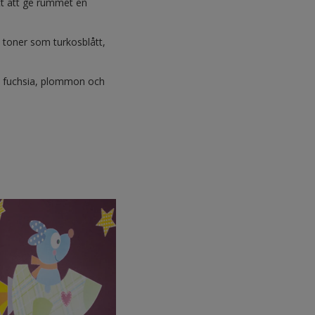
sätt att ge rummet en
a toner som turkosblått,
m fuchsia, plommon och