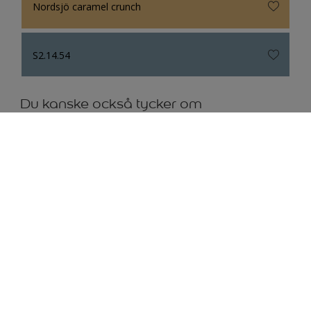
Nordsjö caramel crunch
S2.14.54
Du kanske också tycker om
Hitta en butik
Hitta idéer