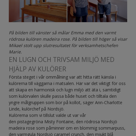
På bilden till vänster så målar Emma med den varmt
rödrosa kulören madeira rose. På bilden till höger så visar
Mikael stolt upp slutresultatet för verksamhetschefen
Marie.
EN LUGN OCH TRIVSAM MILJÖ MED
HJÄLP AV KULÖRER
Första steget i vår ommålning var att hitta rätt känsla i
kulörerna till väggarna i matsalen. Här var det viktigt för oss
att skapa en harmonisk och lugn miljö att äta i, samtidigt
som kulörvalen skulle passa både huset och tilltala den
yngre målgruppen som bor på kollot, säger Ann-Charlotte
Linde, kulörchef på Nordsjö.
Kulörerna som vi tillslut valde ut var vår
den pistagegröna Misty Fontaine, den rödrosa Nordsjö
madeira rose som påminner om en blommig sommarpuss,
den varmgula Nordsjö caramel crunch, den mjukt blå