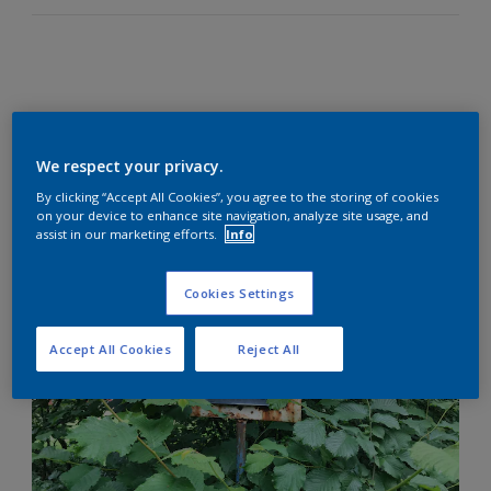
Lokalerna hos Stiftelsen Malmö Sommargårdar, som bland
annat driver läger- och kolloverksamhet för Malmös barn
We respect your privacy.
och ungdomar i Höllviken, var i behov av lite ny färg och
sommarglada kulörer.
By clicking “Accept All Cookies”, you agree to the storing of cookies
Och detta ville självklart vi på Nordsjö hjälpa till med, för
on your device to enhance site navigation, analyze site usage, and
assist in our marketing efforts.
Info
om det är något som vi kan - så är det färg och kulör!
Cookies Settings
Accept All Cookies
Reject All